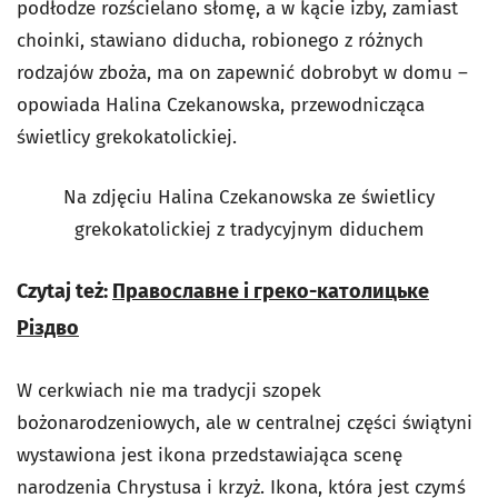
podłodze rozścielano słomę, a w kącie izby, zamiast
choinki, stawiano diducha, robionego z różnych
rodzajów zboża, ma on zapewnić dobrobyt w domu –
opowiada Halina Czekanowska, przewodnicząca
świetlicy grekokatolickiej.
Na zdjęciu Halina Czekanowska ze świetlicy
grekokatolickiej z tradycyjnym diduchem
Czytaj też:
Православне і греко-католицьке
Різдво
W cerkwiach nie ma tradycji szopek
bożonarodzeniowych, ale w centralnej części świątyni
wystawiona jest ikona przedstawiająca scenę
narodzenia Chrystusa i krzyż. Ikona, która jest czymś