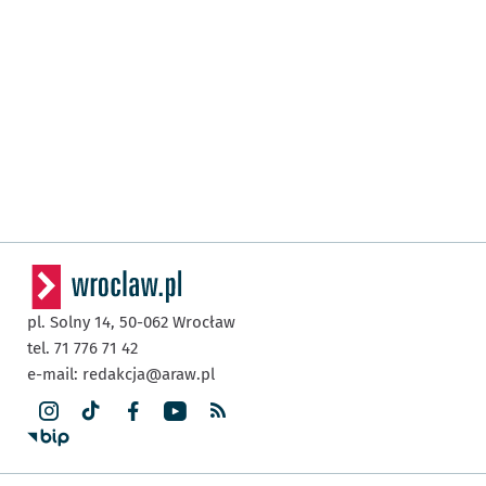
pl. Solny 14,
50-062
Wrocław
tel. 71 776 71 42
e-mail:
redakcja@araw.pl