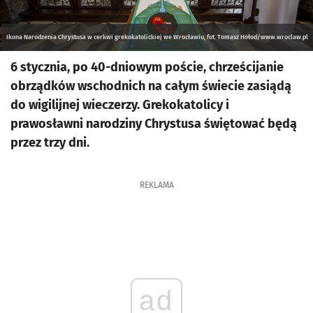
Ikona Narodzenia Chrystusa w cerkwi grekokatolickiej we Wrocławiu, fot. Tomasz Hołod/www.wroclaw.pl
6 stycznia, po 40-dniowym poście, chrześcijanie
obrządków wschodnich na całym świecie zasiądą
do wigilijnej wieczerzy. Grekokatolicy i
prawosławni narodziny Chrystusa świętować będą
przez trzy dni.
REKLAMA
ad