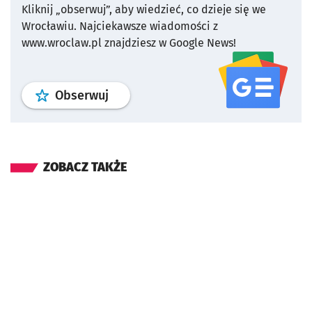
Kliknij „obserwuj”, aby wiedzieć, co dzieje się we
Wrocławiu.
Najciekawsze wiadomości z
www.wroclaw.pl znajdziesz w Google News!
profil
google news
serwisu wroclaw
Obserwuj
ZOBACZ TAKŻE