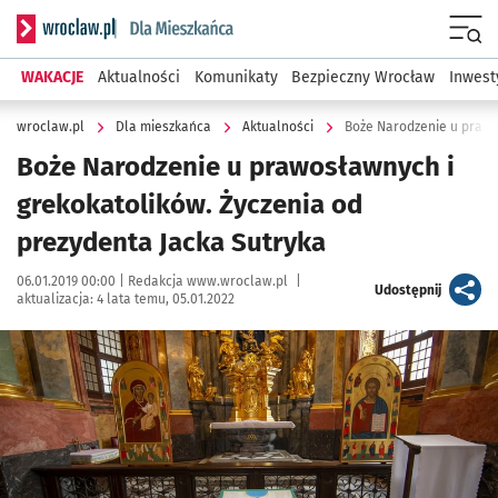
Serwis informacyjny wroclaw.pl podserwis: Dla mieszkańca
Menu
WAKACJE
Aktualności
Komunikaty
Bezpieczny Wrocław
Inwest
wroclaw.pl
Dla mieszkańca
Aktualności
Boże Narodzenie u prawosławnych i
grekokatolików. Życzenia od
prezydenta Jacka Sutryka
Data publikacji:
Autor:
06.01.2019 00:00 |
Redakcja www.wroclaw.pl
|
artykuł
Udostępnij
aktualizacja:
4 lata temu, 05.01.2022
Kliknij, aby powiększyć