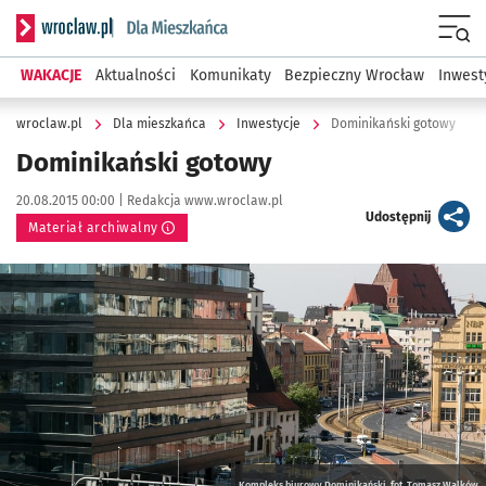
Serwis informacyjny wroclaw.pl podserwis: Dla mieszkańca
Menu
WAKACJE
Aktualności
Komunikaty
Bezpieczny Wrocław
Inwest
wroclaw.pl
Dla mieszkańca
Inwestycje
Dominikański gotowy
Dominikański gotowy
Data publikacji:
Autor:
20.08.2015 00:00 |
Redakcja www.wroclaw.pl
artykuł
Udostępnij
Materiał archiwalny
Kliknij, aby powiększyć
Kompleks biurowy Dominikański, fot. Tomasz Walków