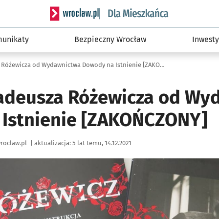
Serwis informacyjny wroclaw.pl podserwis: Dla
unikaty
Bezpieczny Wrocław
Inwesty
Biografia Tadeusza Różewicza od Wydawnictwa Dowody na Istnienie [ZAKOŃCZONY]
Tadeusza Różewicza od Wy
Istnienie [ZAKOŃCZONY]
roclaw.pl
|
aktualizacja:
5 lat temu, 14.12.2021