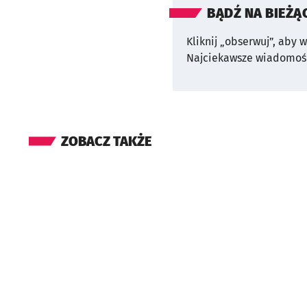
BĄDŹ NA BIEŻĄ
Kliknij „obserwuj”, aby 
Najciekawsze wiadomośc
ZOBACZ TAKŻE