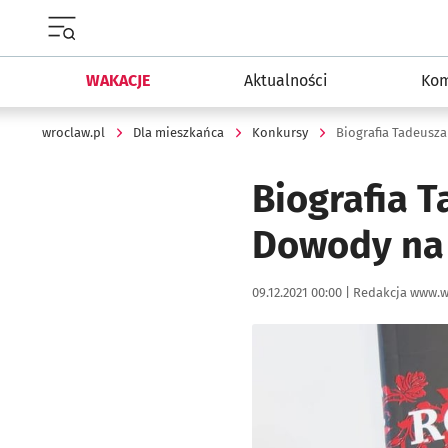
Menu główne portalu wroclaw.pl
WAKACJE
Aktualności
Kom
wroclaw.pl
Dla mieszkańca
Konkursy
Biografia 
Dowody na 
Data publikacji:
Autor:
09.12.2021 00:00 |
Redakcja www.w
Kliknij, aby powiększyć