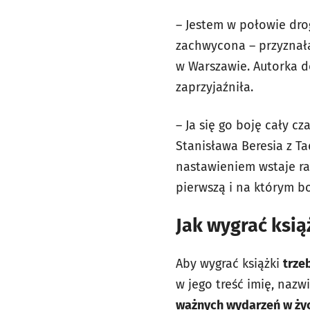
– Jestem w połowie dro
zachwycona – przyznał
w Warszawie. Autorka do
zaprzyjaźniła.
– Ja się go boję cały c
Stanisława Beresia z T
nastawieniem wstaje ra
pierwszą i na którym b
Jak wygrać ksią
Aby wygrać książki
trze
w jego treść imię, naz
ważnych wydarzeń w życ