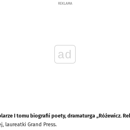
REKLAMA
ad
larze I tomu biografii poety, dramaturga „Różewicz. R
, laureatki Grand Press.