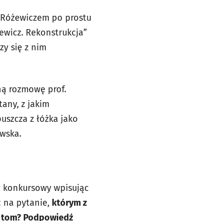
m Różewiczem po prostu
ewicz. Rekonstrukcja”
zy się z nim
tną rozmowę prof.
any, z jakim
uszcza z łóżka jako
owska.
z konkursowy wpisując
c na pytanie,
którym z
 I tom? Podpowiedź