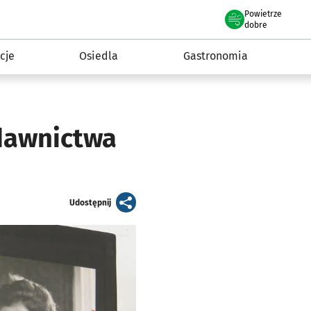
Powietrze
we Wrocławiu
 mieszkańca
dobre
cje
Osiedla
Gastronomia
dawnictwa
artykuł
Udostępnij