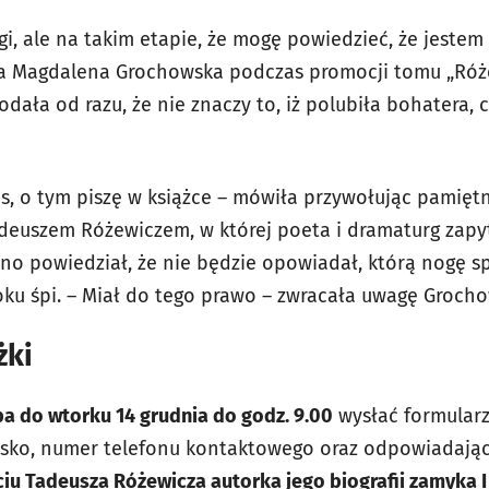
gi, ale na takim etapie, że mogę powiedzieć, że jeste
a Magdalena Grochowska podczas promocji tomu „Róż
dała od razu, że nie znaczy to, iż polubiła bohatera, c
zas, o tym piszę w książce – mówiła przywołując pamię
adeuszem Różewiczem, w której poeta i dramaturg zapyt
no powiedział, że nie będzie opowiadał, którą nogę sp
oku śpi. – Miał do tego prawo – zwracała uwagę Groch
żki
ba do wtorku 14 grudnia do godz. 9.00
wysłać formular
wisko, numer telefonu kontaktowego oraz odpowiadają
iu Tadeusza Różewicza autorka jego biografii zamyka