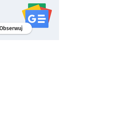
profil
google news
serwisu wroclaw.pl
Obserwuj