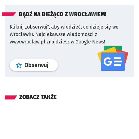
BĄDŹ NA BIEŻĄCO Z WROCŁAWIEM!
Kliknij „obserwuj”, aby wiedzieć, co dzieje się we
Wrocławiu.
Najciekawsze wiadomości z
www.wroclaw.pl znajdziesz w Google News!
profil
google news
serwisu wroclaw
Obserwuj
ZOBACZ TAKŻE