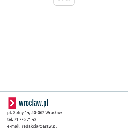
pl. Solny 14,
50-062
Wrocław
tel. 71 776 71 42
e-mail:
redakcja@araw.pl