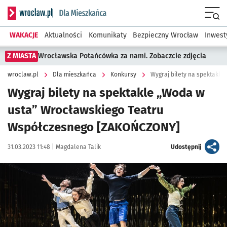
Serwis informacyjny wroclaw.pl podserwis: Dla mieszkańca
Menu
WAKACJE
Aktualności
Komunikaty
Bezpieczny Wrocław
Inwest
Z MIASTA
Wrocławska Potańcówka za nami. Zobaczcie zdjęcia
wroclaw.pl
Dla mieszkańca
Konkursy
Wygraj bilety na spektakle „Woda w
usta” Wrocławskiego Teatru
Współczesnego [ZAKOŃCZONY]
Data publikacji:
Autor:
artykuł
31.03.2023 11:48 |
Magdalena Talik
Udostępnij
Kliknij, aby powiększyć