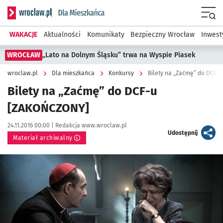
Serwis informacyjny wroclaw.pl podserwis: Dla mieszkańca
Menu
WAKACJE
Aktualności
Komunikaty
Bezpieczny Wrocław
Inwest
WROCŁAW
„Lato na Dolnym Śląsku” trwa na Wyspie Piasek
wroclaw.pl
Dla mieszkańca
Konkursy
Bilety na „Zaćmę” do DCF-
Bilety na „Zaćmę” do DCF-u
[ZAKOŃCZONY]
Data publikacji:
Autor:
24.11.2016 00:00 |
Redakcja www.wroclaw.pl
artykuł
Udostępnij
Materiał archiwalny
Kliknij, aby powiększyć