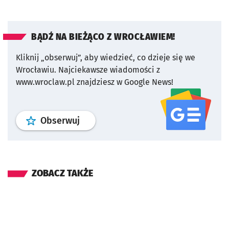
BĄDŹ NA BIEŻĄCO Z WROCŁAWIEM!
Kliknij „obserwuj”, aby wiedzieć, co dzieje się we
Wrocławiu.
Najciekawsze wiadomości z
www.wroclaw.pl znajdziesz w Google News!
profil
google news
serwisu wroclaw
Obserwuj
ZOBACZ TAKŻE