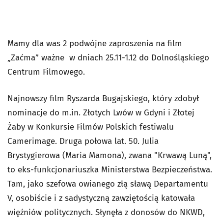
Mamy dla was 2 podwójne zaproszenia na film
„Zaćma” ważne w dniach 25.11-1.12 do Dolnośląskiego
Centrum Filmowego.
Najnowszy film Ryszarda Bugajskiego, który zdobył
nominacje do m.in. Złotych Lwów w Gdyni i Złotej
Żaby w Konkursie Filmów Polskich festiwalu
Camerimage. Druga połowa lat. 50. Julia
Brystygierowa (Maria Mamona), zwana "Krwawą Luną",
to eks-funkcjonariuszka Ministerstwa Bezpieczeństwa.
Tam, jako szefowa owianego złą sławą Departamentu
V, osobiście i z sadystyczną zawziętością katowała
więźniów politycznych. Słynęła z donosów do NKWD,