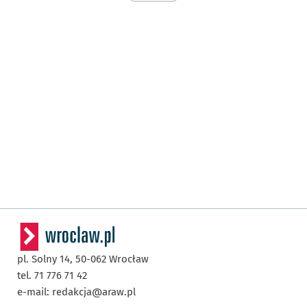
pl. Solny 14,
50-062
Wrocław
tel. 71 776 71 42
e-mail:
redakcja@araw.pl