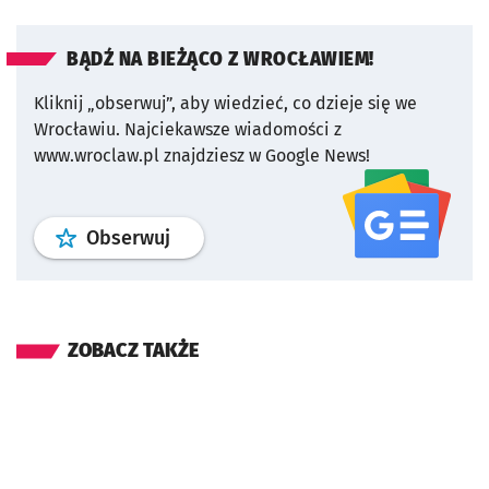
BĄDŹ NA BIEŻĄCO Z WROCŁAWIEM!
Kliknij „obserwuj”, aby wiedzieć, co dzieje się we
Wrocławiu.
Najciekawsze wiadomości z
www.wroclaw.pl znajdziesz w Google News!
profil
google news
serwisu wroclaw
Obserwuj
ZOBACZ TAKŻE