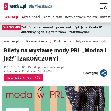
Serwis informacyjny wroclaw.pl podserwis: Dla mieszkańca
Menu
WAKACJE
Aktualności
Komunikaty
Bezpieczny Wrocław
Inwest
WROCŁAW
Zakończenie remontu przystanku "pl. Jana Pawła II".
Autobusy będą się tam znowu zatrzymywać
wroclaw.pl
Dla mieszkańca
Konkursy
Bilety na wystawę mody PR
Bilety na wystawę mody PRL „Modna i
już!” [ZAKOŃCZONY]
Data publikacji:
Autor:
11.08.2016 00:00 |
Redakcja www.wroclaw.pl
|
aktualizacja:
10 lat temu, 16.08.2016
artykuł
Udostępnij
Materiał archiwalny
Kliknij, aby powiększyć