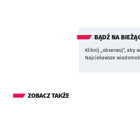
BĄDŹ NA BIEŻĄ
Kliknij „obserwuj”, aby 
Najciekawsze wiadomośc
ZOBACZ TAKŻE