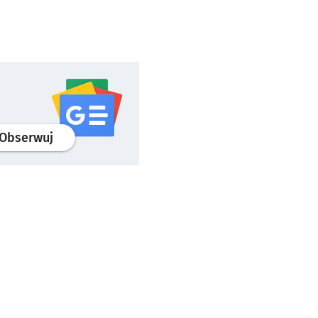
profil
google news
serwisu wroclaw.pl
Obserwuj