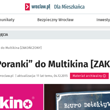
Serwis informacyjny wroclaw.pl podserwis: Dla
unikaty
Bezpieczny Wrocław
Inwesty
JĘCIA
i” do Multikina [ZAKOŃCZONY]
„Poranki” do Multikina [Z
roclaw.pl
|
aktualizacja:
11 lat temu, 04.12.2015
Materiał archiwalny