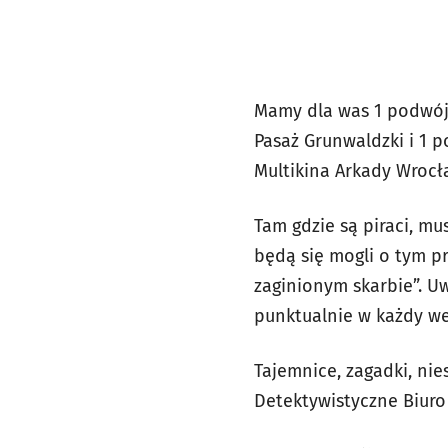
Mamy dla was 1 podwójn
Pasaż Grunwaldzki i 1 
Multikina Arkady Wrocł
Tam gdzie są piraci, mu
będą się mogli o tym pr
zaginionym skarbie”. U
punktualnie w każdy w
Tajemnice, zagadki, ni
Detektywistyczne Biuro 