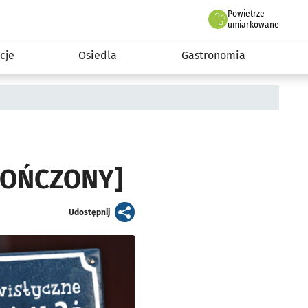
Powietrze
we Wrocławiu
 mieszkańca
umiarkowane
cje
Osiedla
Gastronomia
AKOŃCZONY]
artykuł
Udostępnij