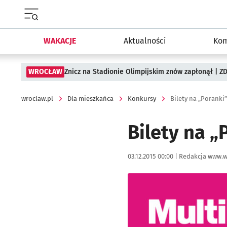
Menu główne portalu wroclaw.pl
WAKACJE
Aktualności
Kom
WROCŁAW
Znicz na Stadionie Olimpijskim znów zapłonął | ZD
wroclaw.pl
Dla mieszkańca
Konkursy
Bilety na „Porank
Bilety na 
Data publikacji:
Autor:
03.12.2015 00:00 |
Redakcja www.w
Kliknij, aby powiększyć