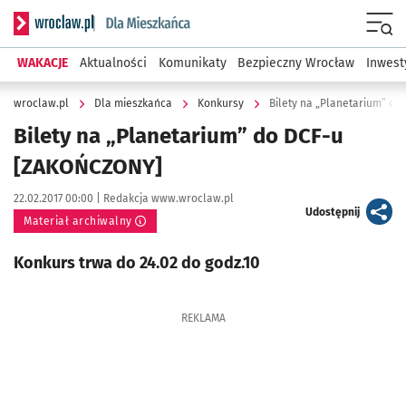
Serwis informacyjny wroclaw.pl podserwis: Dla mieszkańca
Menu
WAKACJE
Aktualności
Komunikaty
Bezpieczny Wrocław
Inwest
wroclaw.pl
Dla mieszkańca
Konkursy
Bilety na „Planetarium” d
Bilety na „Planetarium” do DCF-u
[ZAKOŃCZONY]
Data publikacji:
Autor:
22.02.2017 00:00 |
Redakcja www.wroclaw.pl
artykuł
Udostępnij
Materiał archiwalny
Konkurs trwa do 24.02 do godz.10
REKLAMA