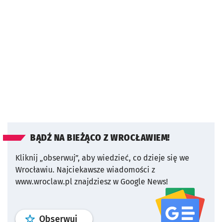
BĄDŹ NA BIEŻĄCO Z WROCŁAWIEM!
Kliknij „obserwuj”, aby wiedzieć, co dzieje się we
Wrocławiu.
Najciekawsze wiadomości z
www.wroclaw.pl znajdziesz w Google News!
profil
google news
serwisu wroclaw
Obserwuj