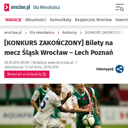
Serwis informacyjny wroclaw.pl podserwis: Dla mieszkańca
Menu
WAKACJE
Aktualności
Komunikaty
Bezpieczny Wrocław
Inwest
wroclaw.pl
Dla mieszkańca
Konkursy
[KONKURS ZAKOŃCZONY] Bil
[KONKURS ZAKOŃCZONY] Bilety na
mecz Śląsk Wrocław – Lech Poznań
Data publikacji:
Autor:
28.10.2014 00:00 |
Redakcja www.wroclaw.pl
|
aktualizacja:
12 lat temu, 29.10.2014
artykuł
Udostępnij
Materiał archiwalny
Kliknij, aby powiększyć