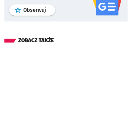
profil
google news
serwisu wroclaw
Obserwuj
ZOBACZ TAKŻE