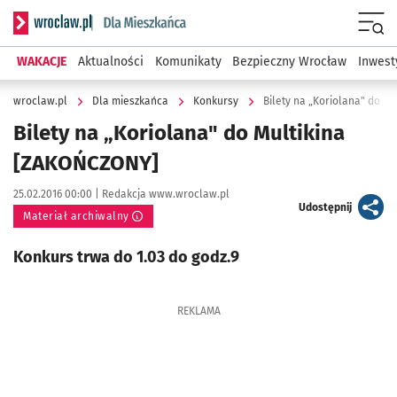
Serwis informacyjny wroclaw.pl podserwis: Dla mieszkańca
Menu
WAKACJE
Aktualności
Komunikaty
Bezpieczny Wrocław
Inwest
wroclaw.pl
Dla mieszkańca
Konkursy
Bilety na „Koriolana" do M
Bilety na „Koriolana" do Multikina
[ZAKOŃCZONY]
Data publikacji:
Autor:
25.02.2016 00:00 |
Redakcja www.wroclaw.pl
artykuł
Udostępnij
Materiał archiwalny
Konkurs trwa do 1.03 do godz.9
REKLAMA