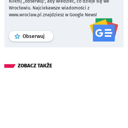
Kliknij „obserwuj”, aby wiedzieć, co dzieje się we
Wrocławiu.
Najciekawsze wiadomości z
www.wroclaw.pl znajdziesz w Google News!
profil
google news
serwisu wroclaw
Obserwuj
ZOBACZ TAKŻE