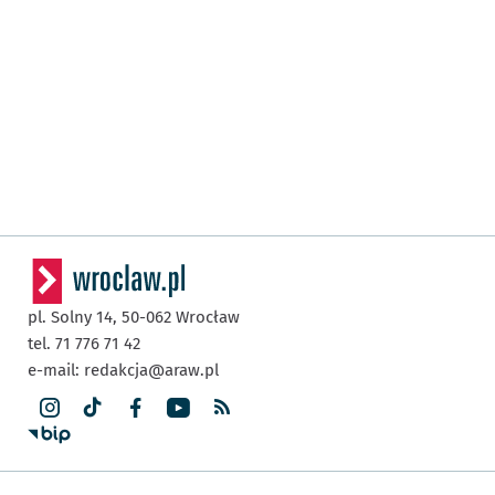
pl. Solny 14,
50-062
Wrocław
tel. 71 776 71 42
e-mail:
redakcja@araw.pl