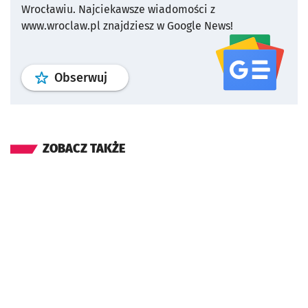
Wrocławiu.
Najciekawsze wiadomości z
www.wroclaw.pl znajdziesz w Google News!
profil
google news
serwisu wroclaw
Obserwuj
ZOBACZ TAKŻE