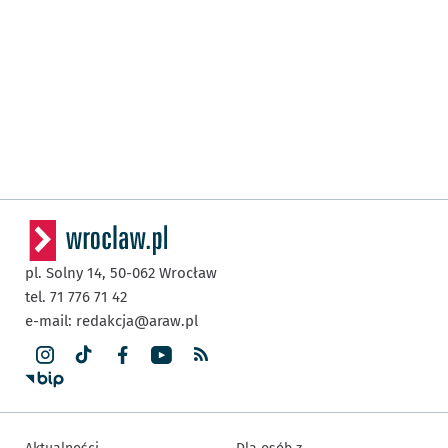
pl. Solny 14,
50-062
Wrocław
tel. 71 776 71 42
e-mail:
redakcja@araw.pl