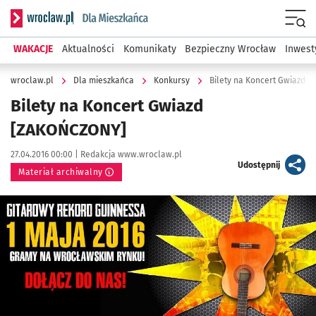
Serwis informacyjny wroclaw.pl podserwis: Dla mieszkańca
Menu
WAKACJE
Aktualności
Komunikaty
Bezpieczny Wrocław
Inwest
wroclaw.pl
Dla mieszkańca
Konkursy
Bilety na Koncert Gwiazd 
Bilety na Koncert Gwiazd
[ZAKOŃCZONY]
Data publikacji:
Autor:
27.04.2016 00:00 |
Redakcja www.wroclaw.pl
artykuł
Udostępnij
Materiał archiwalny
Kliknij, aby powiększyć