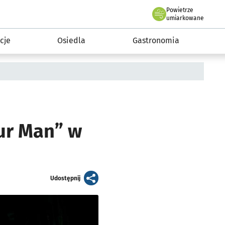
Powietrze
we Wrocławiu
 mieszkańca
umiarkowane
cje
Osiedla
Gastronomia
our Man” w
artykuł
Udostępnij