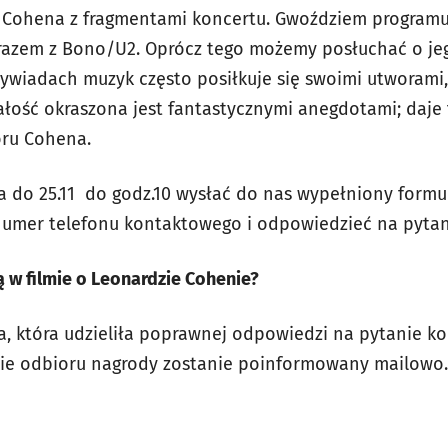
ohena z fragmentami koncertu. Gwoździem programu 
 razem z Bono/U2. Oprócz tego możemy posłuchać o jeg
 wywiadach muzyk często posiłkuje się swoimi utworami
Całość okraszona jest fantastycznymi anegdotami; daje 
oru Cohena.
a do 25.11 do godz.10 wysłać do nas wypełniony formul
 numer telefonu kontaktowego i odpowiedzieć na pyta
 w filmie o Leonardzie Cohenie?
, która udzieliła poprawnej odpowiedzi na pytanie k
asie odbioru nagrody zostanie poinformowany mailowo.