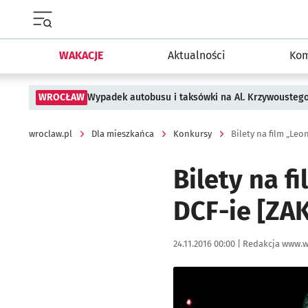
Menu główne portalu wroclaw.pl
WAKACJE
Aktualności
Kom
WROCŁAW
Wypadek autobusu i taksówki na Al. Krzywousteg
wroclaw.pl
Dla mieszkańca
Konkursy
Bilety na film „Le
Bilety na f
DCF-ie [Z
Data publikacji:
Autor:
24.11.2016 00:00 |
Redakcja www.w
Kliknij, aby powiększyć