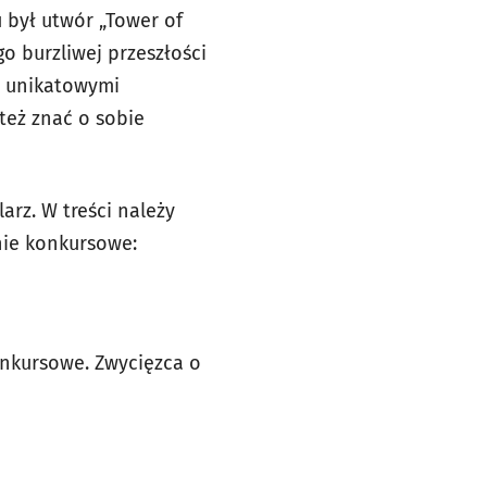
był utwór „Tower of
o burzliwej przeszłości
, unikatowymi
też znać o sobie
arz. W treści należy
nie konkursowe:
onkursowe. Zwycięzca o