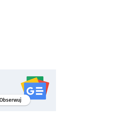
profil
google news
serwisu wroclaw.pl
Obserwuj