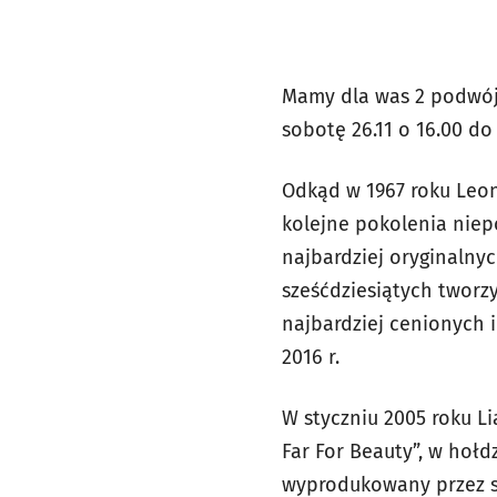
Mamy dla was 2 podwójn
sobotę 26.11 o 16.00 d
Odkąd w 1967 roku Leo
kolejne pokolenia niep
najbardziej oryginalnyc
sześćdziesiątych tworzy
najbardziej cenionych 
2016 r.
W styczniu 2005 roku L
Far For Beauty”, w hoł
wyprodukowany przez sł