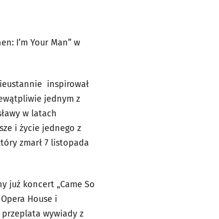
en: I’m Your Man” w
ieustannie inspirował
ewątpliwie jednym z
sławy w latach
sze i życie jednego z
óry zmarł 7 listopada
ny już koncert „Came So
 Opera House i
 przeplata wywiady z