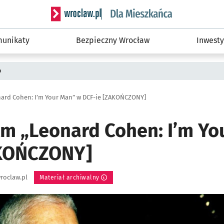
Serwis informacyjny wroclaw.pl podserwis: Dla
unikaty
Bezpieczny Wrocław
Inwesty
o
onard Cohen: I’m Your Man” w DCF-ie [ZAKOŃCZONY]
ilm „Leonard Cohen: I’m Y
AKOŃCZONY]
roclaw.pl
Materiał archiwalny