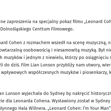
e zaproszenia na specjalny pokaz filmu „Leonard Coh
o Dolnośląskiego Centtum Filmowego.
nard Cohen z rozmachem wszedł na scenę muzyczną, n
owtarzalną osobowością i niesamowitą muzyką. Był ni
h muzyków i jednym z niewielu, którzy po osiągnięciu 
li do dziś. Film Lian Lunson przybliży nam utwory, wier
i wpływowych współczesnych muzyków i piosenkarzy, kt
ian Lunson wyjechała do Sydney by nakręcić historycz
dzie dla Leonarda Cohena. Wystawiony został w Sydney
ynnego Hala Willnera. „Leonard Cohen: I’m Your Man”