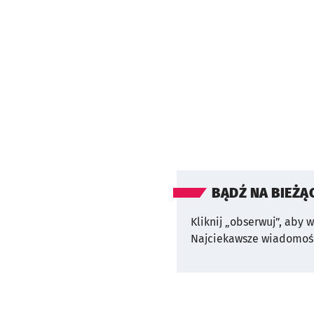
BĄDŹ NA BIEŻĄ
Kliknij „obserwuj”, aby 
Najciekawsze wiadomośc