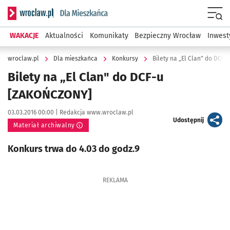
Serwis informacyjny wroclaw.pl podserwis: Dla mieszkańca
Menu
WAKACJE
Aktualności
Komunikaty
Bezpieczny Wrocław
Inwest
wroclaw.pl
Dla mieszkańca
Konkursy
Bilety na „El Clan" do DCF
Bilety na „El Clan" do DCF-u
[ZAKOŃCZONY]
Data publikacji:
Autor:
03.03.2016 00:00 |
Redakcja www.wroclaw.pl
artykuł
Udostępnij
Materiał archiwalny
Konkurs trwa do 4.03 do godz.9
REKLAMA