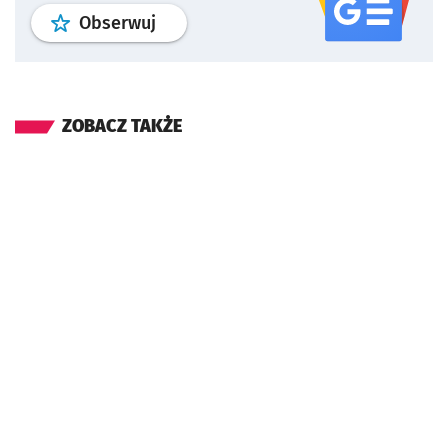
profil
google news
serwisu wroclaw
Obserwuj
ZOBACZ TAKŻE