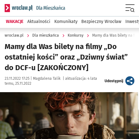
Serwis informacyjny wroclaw.pl podserwis: Dla mieszkańca
Menu
WAKACJE
Aktualności
Komunikaty
Bezpieczny Wrocław
Inwest
wroclaw.pl
Dla mieszkańca
Konkursy
Mamy dla Was bilety na filmy „Do
ostatniej kości” oraz „Dziwny świat”
do DCF-u [ZAKOŃCZONY]
Data publikacji:
Autor:
23.11.2022 17:25 |
Magdalena Talik
|
aktualizacja:
4 lata
artykuł
Udostępnij
temu, 25.11.2022
Kliknij, aby powiększyć