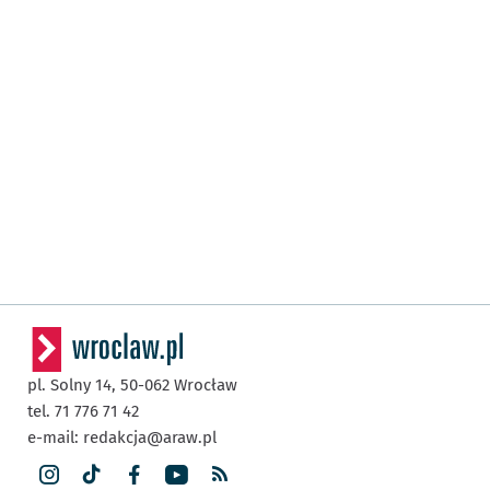
pl. Solny 14,
50-062
Wrocław
tel. 71 776 71 42
e-mail:
redakcja@araw.pl