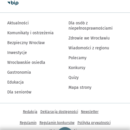
Aktualności
Dla osób z
niepełnosprawnościami
Komunikaty i ostrzeżenia
Zdrowie we Wrocławiu
Bezpieczny Wrocław
Wiadomości z regionu
Inwestycje
Polecamy
Wrocławskie osiedla
Konkursy
Gastronomia
Quizy
Edukacja
Mapa strony
Dla seniorów
Inne informacje
Redakcja
Deklaracja dostępności
Newsletter
Regulamin
Regulamin konkursów
Polityka prywatności