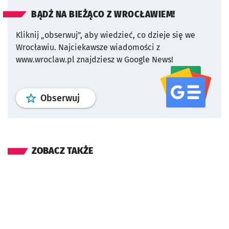
BĄDŹ NA BIEŻĄCO Z WROCŁAWIEM!
Kliknij „obserwuj”, aby wiedzieć, co dzieje się we
Wrocławiu.
Najciekawsze wiadomości z
www.wroclaw.pl znajdziesz w Google News!
profil
google news
serwisu wroclaw
Obserwuj
ZOBACZ TAKŻE