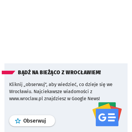
BĄDŹ NA BIEŻĄCO Z WROCŁAWIEM!
Kliknij „obserwuj”, aby wiedzieć, co dzieje się we
Wrocławiu.
Najciekawsze wiadomości z
www.wroclaw.pl znajdziesz w Google News!
profil
google news
serwisu wroclaw
Obserwuj