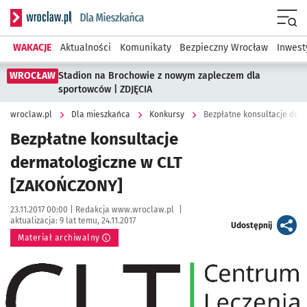
Serwis informacyjny wroclaw.pl podserwis: Dla mieszkańca
Menu
WAKACJE
Aktualności
Komunikaty
Bezpieczny Wrocław
Inwest
WROCŁAW
Stadion na Brochowie z nowym zapleczem dla
sportowców | ZDJĘCIA
wroclaw.pl
Dla mieszkańca
Konkursy
Bezpłatne konsultacje der
Bezpłatne konsultacje
dermatologiczne w CLT
[ZAKOŃCZONY]
Data publikacji:
Autor:
23.11.2017 00:00 |
Redakcja www.wroclaw.pl
|
aktualizacja:
9 lat temu, 24.11.2017
artykuł
Udostępnij
Materiał archiwalny
Kliknij, aby powiększyć