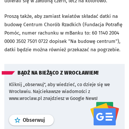
ubierali się w żałobną czerń, lecz na kolorowo.
Proszą także, aby zamiast kwiatów składać datki na
budowę Centrum Chorób Rzadkich (Fundacja Potrafię
Pomóc, numer rachunku w mBanku to: 60 1140 2004
0000 3502 7501 0722 dopisek "Na budowę centrum"),
datki będzie można również przekazać na pogrzebie.
BĄDŹ NA BIEŻĄCO Z WROCŁAWIEM!
Kliknij „obserwuj”, aby wiedzieć, co dzieje się we
Wrocławiu.
Najciekawsze wiadomości z
www.wroclaw.pl znajdziesz w Google News!
profil
google news
serwisu wroclaw
Obserwuj