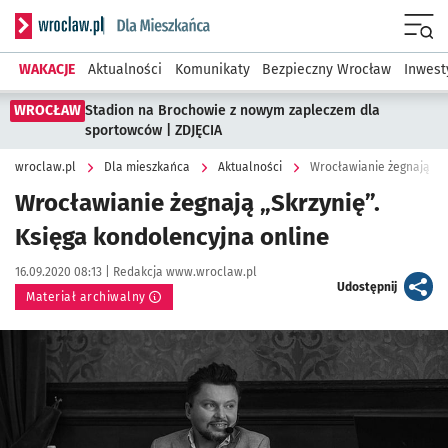
Serwis informacyjny wroclaw.pl podserwis: Dla mieszkańca
Menu
WAKACJE
Aktualności
Komunikaty
Bezpieczny Wrocław
Inwest
WROCŁAW
Stadion na Brochowie z nowym zapleczem dla
sportowców | ZDJĘCIA
wroclaw.pl
Dla mieszkańca
Aktualności
Wrocławianie żegnają „Sk
Wrocławianie żegnają „Skrzynię”.
Księga kondolencyjna online
Data publikacji:
Autor:
16.09.2020 08:13 |
Redakcja www.wroclaw.pl
artykuł
Udostępnij
Materiał archiwalny
Kliknij, aby powiększyć