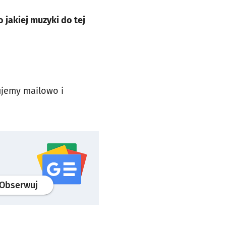
o jakiej muzyki do tej
ujemy mailowo i
profil
google news
serwisu wroclaw.pl
Obserwuj