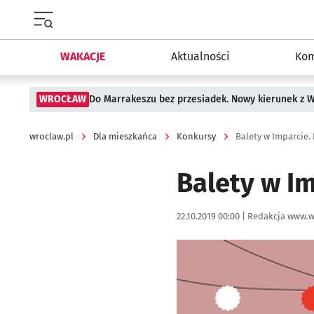
Menu główne portalu wroclaw.pl
WAKACJE
Aktualności
Kom
WROCŁAW
Do Marrakeszu bez przesiadek. Nowy kierunek z 
wroclaw.pl
Dla mieszkańca
Konkursy
Balety w Imparcie
Balety w I
Data publikacji:
Autor:
22.10.2019 00:00 |
Redakcja www.w
Kliknij, aby powiększyć