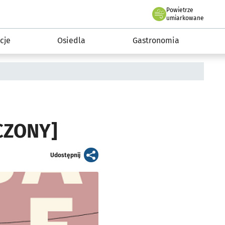
Powietrze
we Wrocławiu
 mieszkańca
umiarkowane
cje
Osiedla
Gastronomia
ŃCZONY]
artykuł
Udostępnij