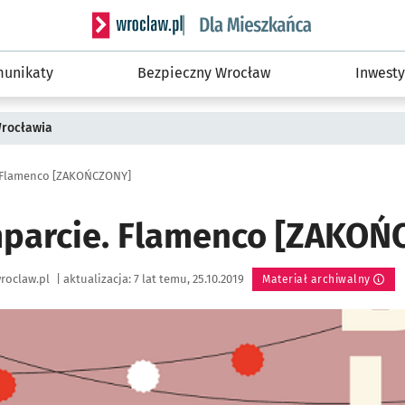
Serwis informacyjny wroclaw.pl podserwis: Dla
unikaty
Bezpieczny Wrocław
Inwesty
Wrocławia
. Flamenco [ZAKOŃCZONY]
mparcie. Flamenco [ZAKO
roclaw.pl
|
aktualizacja:
7 lat temu, 25.10.2019
Materiał archiwalny