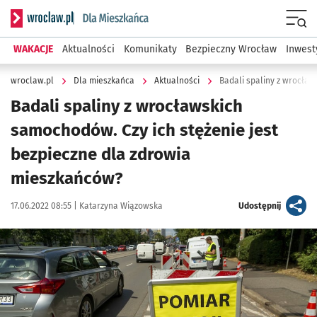
Serwis informacyjny wroclaw.pl podserwis: Dla mieszkańca
Menu
WAKACJE
Aktualności
Komunikaty
Bezpieczny Wrocław
Inwest
wroclaw.pl
Dla mieszkańca
Aktualności
Badali spaliny z wrocławskich
samochodów. Czy ich stężenie jest
bezpieczne dla zdrowia
mieszkańców?
Data publikacji:
Autor:
artykuł
17.06.2022 08:55 |
Katarzyna Wiązowska
Udostępnij
Kliknij, aby zobaczyć galerię