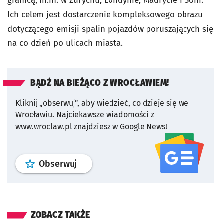
granicą, m.in. w Zurychu, Londynie, Madrycie i Sofii.
Ich celem jest dostarczenie kompleksowego obrazu
dotyczącego emisji spalin pojazdów poruszających się
na co dzień po ulicach miasta.
BĄDŹ NA BIEŻĄCO Z WROCŁAWIEM!
Kliknij „obserwuj”, aby wiedzieć, co dzieje się we
Wrocławiu.
Najciekawsze wiadomości z
www.wroclaw.pl znajdziesz w Google News!
profil
google news
serwisu wroclaw
Obserwuj
ZOBACZ TAKŻE