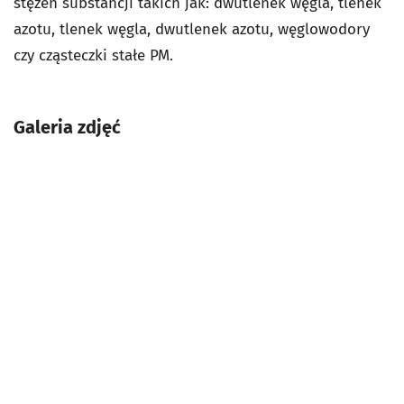
stężeń substancji takich jak: dwutlenek węgla, tlenek
azotu, tlenek węgla, dwutlenek azotu, węglowodory
czy cząsteczki stałe PM.
Galeria zdjęć