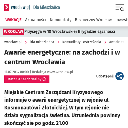
Serwis informacyjny wroclaw.pl podserwis: Dla mieszkańca
Menu
WAKACJE
Aktualności
Komunikaty
Bezpieczny Wrocław
Inwest
WROCŁAW
Przysięga w 10 Wrocławskiej Brygadzie Łączności
wroclaw.pl
Dla mieszkańca
Komunikaty i ostrzeżenia
Awarie ener
Awarie energetyczne: na zachodzi i w
centrum Wrocławia
Data publikacji:
Autor:
11.07.2014 00:00 |
Redakcja www.wroclaw.pl
artykuł
Udostępnij
Materiał archiwalny
Miejskie Centrum Zarządzani Kryzysowego
informuje o awarii energetycznej w rejonie ul.
Kosmonautów i Złotnickiej. W tym rejonie nie
działa sygnalizacja świetlna. Utruniednia powinny
skończyć sie po godz. 21.00