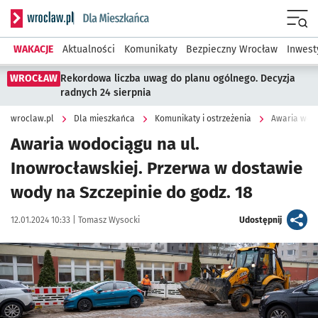
Serwis informacyjny wroclaw.pl podserwis: Dla mieszkańca
Menu
WAKACJE
Aktualności
Komunikaty
Bezpieczny Wrocław
Inwest
WROCŁAW
Rekordowa liczba uwag do planu ogólnego. Decyzja
radnych 24 sierpnia
wroclaw.pl
Dla mieszkańca
Komunikaty i ostrzeżenia
Awaria wodo
Awaria wodociągu na ul.
Inowrocławskiej. Przerwa w dostawie
wody na Szczepinie do godz. 18
Data publikacji:
Autor:
artykuł
12.01.2024 10:33 |
Tomasz Wysocki
Udostępnij
Kliknij, aby zobaczyć galerię