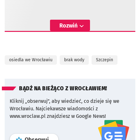
Rozwiń
osiedla we Wrocławiu
brak wody
Szczepin
BĄDŹ NA BIEŻĄCO Z WROCŁAWIEM!
Kliknij „obserwuj”, aby wiedzieć, co dzieje się we
Wrocławiu.
Najciekawsze wiadomości z
www.wroclaw.pl znajdziesz w Google News!
profil
google news
serwisu wroclaw
Obserwuj