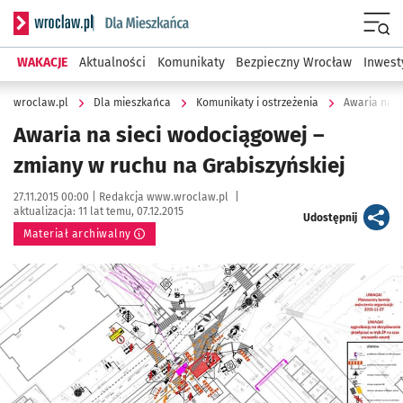
Serwis informacyjny wroclaw.pl podserwis: Dla mieszkańca
Menu
WAKACJE
Aktualności
Komunikaty
Bezpieczny Wrocław
Inwest
wroclaw.pl
Dla mieszkańca
Komunikaty i ostrzeżenia
Awaria na s
Awaria na sieci wodociągowej –
zmiany w ruchu na Grabiszyńskiej
Data publikacji:
Autor:
27.11.2015 00:00 |
Redakcja www.wroclaw.pl
|
aktualizacja:
11 lat temu, 07.12.2015
artykuł
Udostępnij
Materiał archiwalny
Kliknij, aby powiększyć