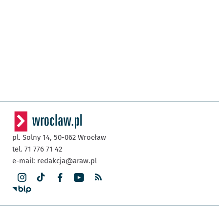
pl. Solny 14,
50-062
Wrocław
tel. 71 776 71 42
e-mail:
redakcja@araw.pl