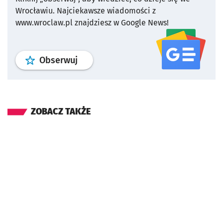
Wrocławiu.
Najciekawsze wiadomości z
www.wroclaw.pl znajdziesz w Google News!
profil
google news
serwisu wroclaw
Obserwuj
ZOBACZ TAKŻE