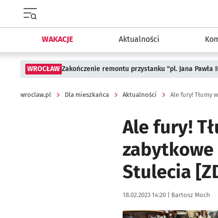
Menu główne portalu wroclaw.pl
WAKACJE
Aktualności
Kom
WROCŁAW
Zakończenie remontu przystanku "pl. Jana Pawła 
wroclaw.pl
Dla mieszkańca
Aktualności
Ale fury! 
zabytkowe 
Stulecia [Z
Data publikacji:
Autor:
18.02.2023 14:20 |
Bartosz Moch
Kliknij, aby zobaczyć galer