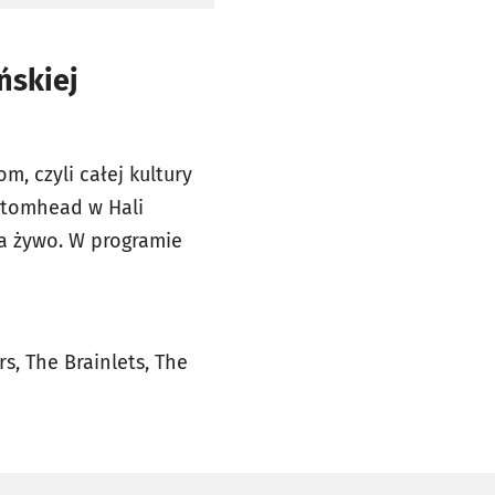
ńskiej
, czyli całej kultury
stomhead w Hali
na żywo. W programie
s, The Brainlets, The