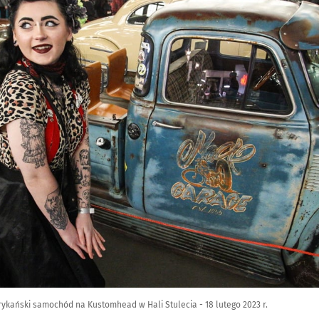
rykański samochód na Kustomhead w Hali Stulecia - 18 lutego 2023 r.