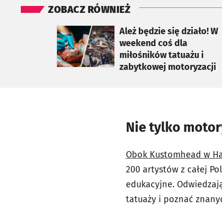
ZOBACZ RÓWNIEŻ
otworzy się w nowej karcie
Ależ będzie się działo! W
weekend coś dla
miłośników tatuażu i
zabytkowej motoryzacji
Nie tylko motor
Obok Kustomhead w Hal
200 artystów z całej Po
edukacyjne. Odwiedzają
tatuaży i poznać znany