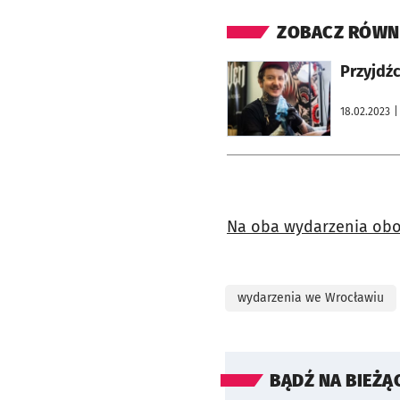
ZOBACZ RÓWN
otworzy się w nowej karcie
Przyjdźc
18.02.2023
|
Na oba wydarzenia obow
wydarzenia we Wrocławiu
BĄDŹ NA BIEŻĄ