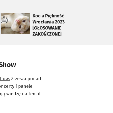
otworzy się w nowej karcie
Kocia Piękność
Wrocławia 2023
[GŁOSOWANIE
ZAKOŃCZONE]
 Show
Show.
Zrzesza ponad
oncerty i panele
oją wiedzę na temat