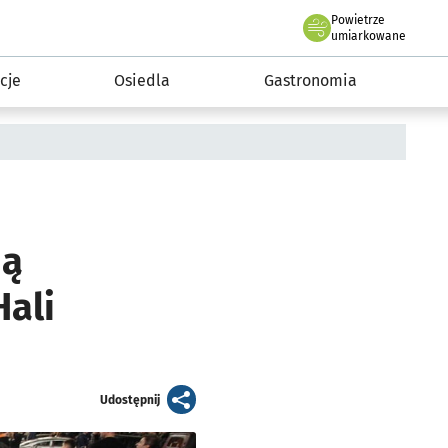
Powietrze
we Wrocławiu
 mieszkańca
umiarkowane
cje
Osiedla
Gastronomia
ją
ali
artykuł
Udostępnij