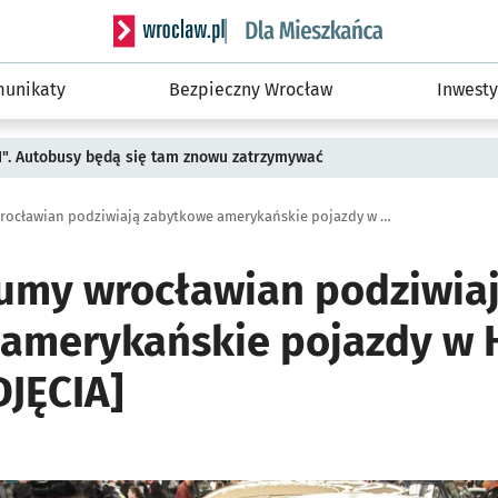
Serwis informacyjny wroclaw.pl podserwis: Dla
unikaty
Bezpieczny Wrocław
Inwesty
II". Autobusy będą się tam znowu zatrzymywać
Ale fury! Tłumy wrocławian podziwiają zabytkowe amerykańskie pojazdy w Hali Stulecia [ZDJĘCIA]
Tłumy wrocławian podziwia
amerykańskie pojazdy w H
DJĘCIA]
ię