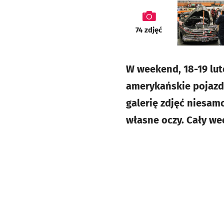
galeria
74
zdjęć
W weekend, 18-19 lut
amerykańskie pojazd
galerię zdjęć niesam
własne oczy. Cały we