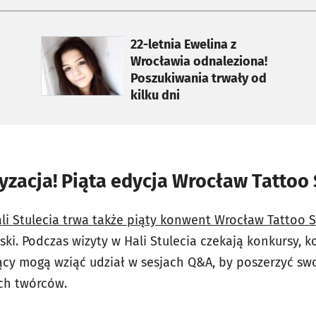
otworzy się w nowej karcie
22-letnia Ewelina z
Wrocławia odnaleziona!
Poszukiwania trwały od
kilku dni
yzacja! Piąta edycja Wrocław Tattoo
i Stulecia trwa także piąty konwent Wrocław Tattoo 
lski. Podczas wizyty w Hali Stulecia czekają konkursy, k
cy mogą wziąć udział w sesjach Q&A, by poszerzyć sw
ch twórców.