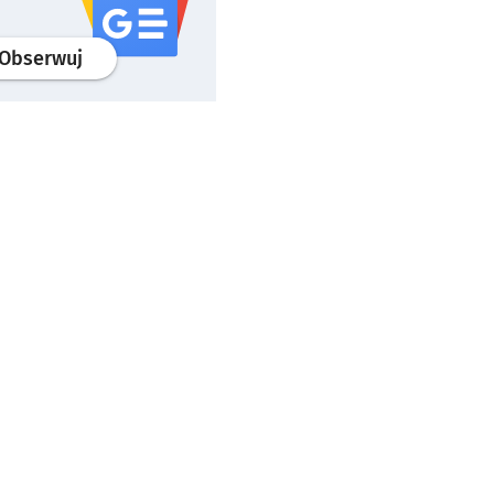
profil
google news
serwisu wroclaw.pl
Obserwuj