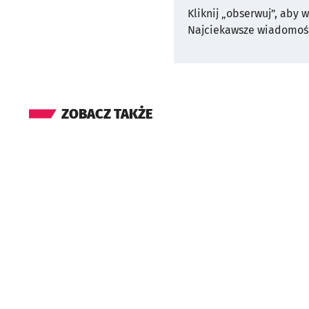
Kliknij „obserwuj”, aby 
Najciekawsze wiadomośc
ZOBACZ TAKŻE