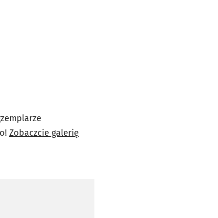
gzemplarze
to!
Zobaczcie galerię