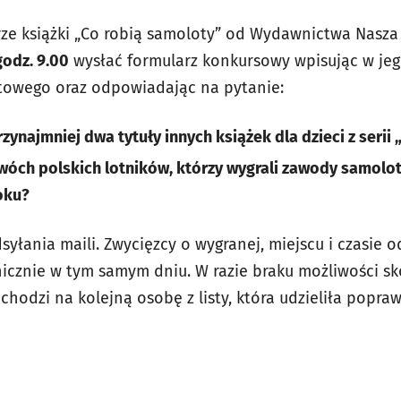
ze książki „Co robią samoloty” od Wydawnictwa Nasza
godz. 9.00
wysłać formularz konkursowy wpisując w jego
towego oraz odpowiadając na pytanie:
zynajmniej dwa tytuły innych książek dla dzieci z seri
wóch polskich lotników, którzy wygrali zawody samolo
oku?
yłania maili. Zwycięzcy o wygranej, miejscu i czasie 
cznie w tym samym dniu. W razie braku możliwości sk
chodzi na kolejną osobę z listy, która udzieliła popr