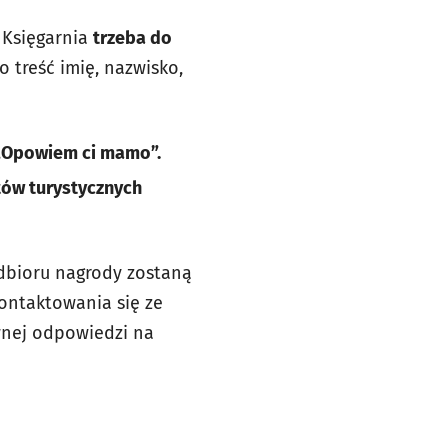
 Księgarnia
trzeba do
 treść imię, nazwisko,
i „Opowiem ci mamo”.
tów turystycznych
odbioru nagrody zostaną
ontaktowania się ze
awnej odpowiedzi na