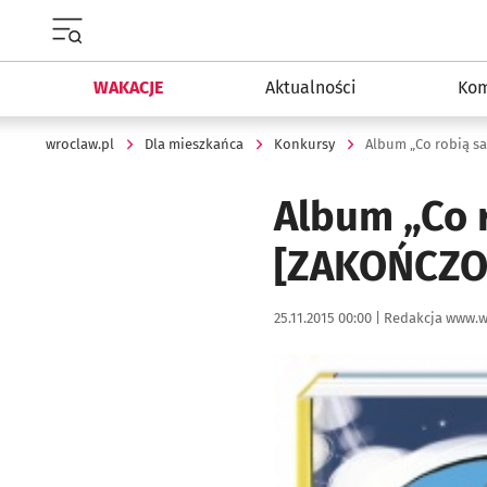
Menu główne portalu wroclaw.pl
WAKACJE
Aktualności
Kom
wroclaw.pl
Dla mieszkańca
Konkursy
Album „Co robią s
Album „Co 
[ZAKOŃCZO
Data publikacji:
Autor:
25.11.2015 00:00 |
Redakcja www.w
Kliknij, aby powiększyć