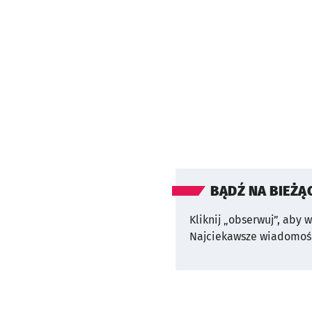
BĄDŹ NA BIEŻĄ
Kliknij „obserwuj”, aby 
Najciekawsze wiadomośc