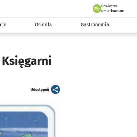
Powietrze
we Wrocławiu
 mieszkańca
umiarkowane
cje
Osiedla
Gastronomia
 Księgarni
artykuł
Udostępnij