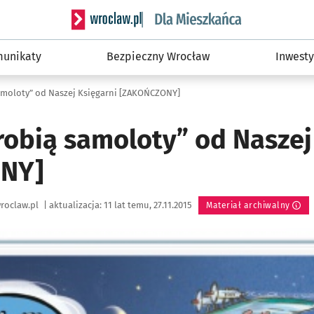
Serwis informacyjny wroclaw.pl podserwis: Dla
unikaty
Bezpieczny Wrocław
Inwesty
amoloty” od Naszej Księgarni [ZAKOŃCZONY]
robią samoloty” od Naszej
NY]
roclaw.pl
|
aktualizacja:
11 lat temu, 27.11.2015
Materiał archiwalny