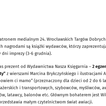
 patronem medialnym 24. Wrocławskich Targów Dobrych
h nagrodami są książki wydawców, którzy zaprezentuj
 dni imprezy (3-6 grudnia).
s prezent od Wydawnictwa Nasza Księgarnia –
2 egze
ty”
z wierszami Marcina Brykczyńskiego i ilustracjami A
powiem ci mamo” (przeznaczony dla dzieci od 2 do 6 la
żerskich i transportowych, szybowców, myśliwców, aw
nów, latawcy, balonów etc. Głównym bohaterem jest Wil
przedstawia małym czytelnictwom świat awiacji.