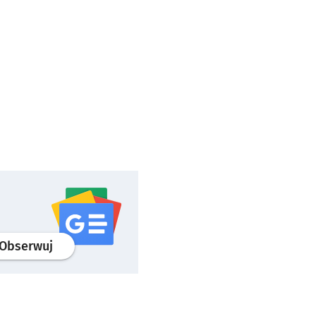
profil
google news
serwisu wroclaw.pl
Obserwuj