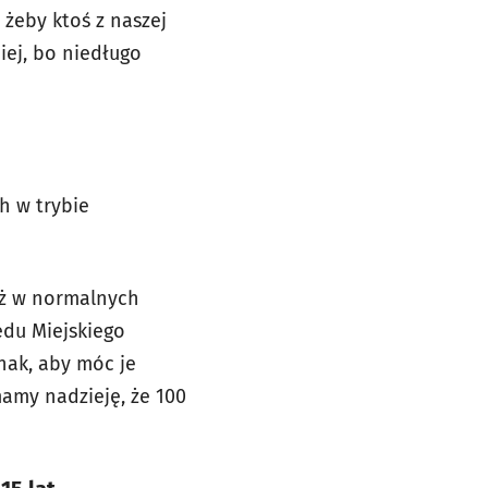
 żeby ktoś z naszej
iej, bo niedługo
h w trybie
uż w normalnych
ędu Miejskiego
nak, aby móc je
mamy nadzieję, że 100