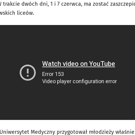
 W trakcie dwóch dni, 1 i 7 czerwca, ma zostać zaszcze
wskich liceów.
a Uniwersytet Medyczny przygotował młodzieży właśnie