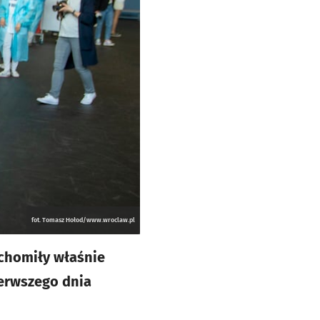
fot. Tomasz Hołod/www.wroclaw.pl
chomiły właśnie
ierwszego dnia