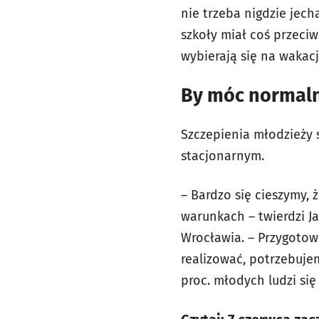
nie trzeba nigdzie jech
szkoły miał coś przeciw
wybierają się na wakacj
By móc normaln
Szczepienia młodzieży s
stacjonarnym.
– Bardzo się cieszymy,
warunkach – twierdzi J
Wrocławia. – Przygotow
realizować, potrzebujem
proc. młodych ludzi się