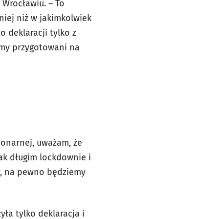
 Wrocławiu. – To
niej niż w jakimkolwiek
 deklaracji tylko z
eśmy przygotowani na
cjonarnej, uważam, że
tak długim lockdownie i
my, na pewno będziemy
yła tylko deklaracja i