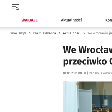
Menu główne portalu wroclaw.pl
WAKACJE
Aktualności
Kom
wroclaw.pl
Dla mieszkańca
Aktualności
We Wrocławiu ju
We Wrocław
przeciwko 
Data publikacji:
Autor:
01.06.2021 00:00 |
Redakcja www.w
Kliknij, aby powiększyć