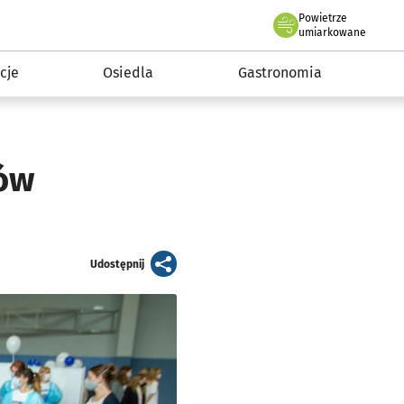
Powietrze
we Wrocławiu
 mieszkańca
umiarkowane
cje
Osiedla
Gastronomia
ków
artykuł
Udostępnij