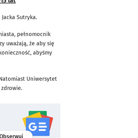
15 lat
Jacka Sutryka.
 miasta, pełnomocnik
y uważają, że aby się
u konieczność, abyśmy
 Natomiast Uniwersytet
 zdrowie.
profil
google news
serwisu wroclaw.pl
Obserwuj