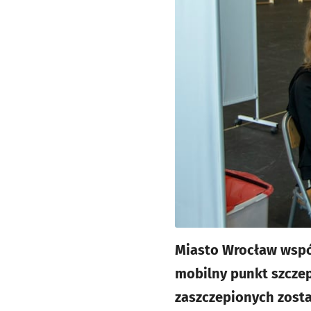
Miasto Wrocław wspó
mobilny punkt szczep
zaszczepionych zost