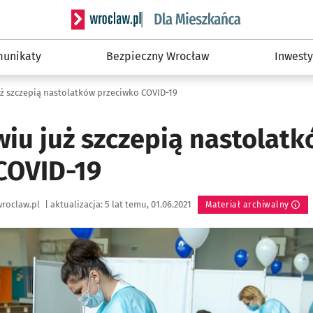
Serwis informacyjny wroclaw.pl podserwis: Dla
unikaty
Bezpieczny Wrocław
Inwesty
ż szczepią nastolatków przeciwko COVID-19
iu już szczepią nastolat
COVID-19
roclaw.pl
|
aktualizacja:
5 lat temu, 01.06.2021
Materiał archiwalny