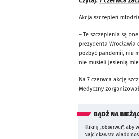
Czytaj:
7 czerwca zacz
Akcja szczepień młodzi
– Te szczepienia są on
prezydenta Wrocławia ds
pozbyć pandemii, nie ma
nie musieli jesienią mie
Na 7 czerwca akcję szc
Medyczny zorganizował c
BĄDŹ NA BIEŻĄ
Kliknij „obserwuj”, aby 
Najciekawsze wiadomośc