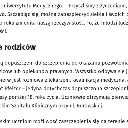
 Uniwersytetu Medycznego. – Przyszliśmy z życzeniami, 
o. Szczepiąc się, można zabezpieczyć siebie i swoich 
o roku zmieniła naszą rzeczywistość. To, że młodzi ludz
ści.
a rodziców
ją dopuszczeni do szczepienia po okazaniu pozwoleni
ziców lub opiekunów prawnych. Wszystko odbywa się 
pierw jest rozmowa z lekarzem, kwalifikacja medyczna
rat Pfeizer – jedyna dotychczas dopuszczona szczepion
eży poniżej 18. roku życia. Uczniowie otrzymują pierws
kim Szpitalu Klinicznym przy ul. Borowskiej.
kim uczniom możliwość zaszczepienia się na terenie sz