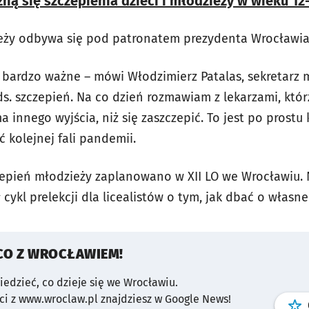
ną się szczepienia dzieci i młodzieży w wieku 12-
eży odbywa się pod patronatem prezydenta Wrocławia 
e bardzo ważne – mówi Włodzimierz Patalas, sekretarz
. szczepień. Na co dzień rozmawiam z lekarzami, którz
 innego wyjścia, niż się zaszczepić. To jest po prost
ć kolejnej fali pandemii.
zepień młodzieży zaplanowano w XII LO we Wrocławiu.
ykl prelekcji dla licealistów o tym, jak dbać o własne
CO Z WROCŁAWIEM!
wiedzieć, co dzieje się we Wrocławiu.
i z www.wroclaw.pl znajdziesz w Google News!