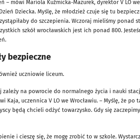
ń – mówi Mariola Kuźmicka-Mazurek, dyrektor V LO we
ień Dziecka. Myślę, że młodzież czuje się tu bezpiecz
zystąpiłaby do szczepienia. Wczoraj mieliśmy ponad sto
szystkich szkół wrocławskich jest ich ponad 800. Jest
eń.
ły bezpieczne
również uczniowie liceum.
rej zależy na powrocie do normalnego życia i nauki sta
wi Kaja, uczennica V LO we Wrocławiu. – Myślę, że po 
yscy będą chcieli odżyć towarzysko. Gdy się zaczepi
enie i cieszę się, że mogę zrobić to w szkole. Wystarcz