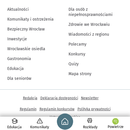
Aktualności
Dla osób z
niepełnosprawnościami
Komunikaty i ostrzeżenia
Zdrowie we Wrocławiu
Bezpieczny Wrocław
Wiadomości z regionu
Inwestycje
Polecamy
Wrocławskie osiedla
Konkursy
Gastronomia
Quizy
Edukacja
Mapa strony
Dla seniorów
Inne informacje
Redakcja
Deklaracja dostępności
Newsletter
Regulamin
Regulamin konkursów
Polityka prywatności
Strona główna - wroclaw.pl
Ustawienia cookies
Powietrze
Edukacja
Komunikaty
Rozkłady
© Copyright 2005-2026, ARAW S.A., Gmina Wrocław