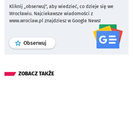
Kliknij „obserwuj”, aby wiedzieć, co dzieje się we
Wrocławiu.
Najciekawsze wiadomości z
www.wroclaw.pl znajdziesz w Google News!
profil
google news
serwisu wroclaw
Obserwuj
ZOBACZ TAKŻE