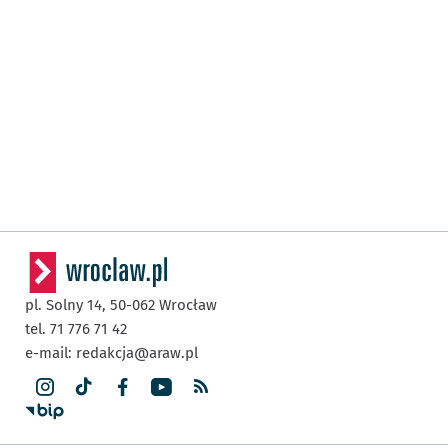
pl. Solny 14,
50-062
Wrocław
tel. 71 776 71 42
e-mail:
redakcja@araw.pl