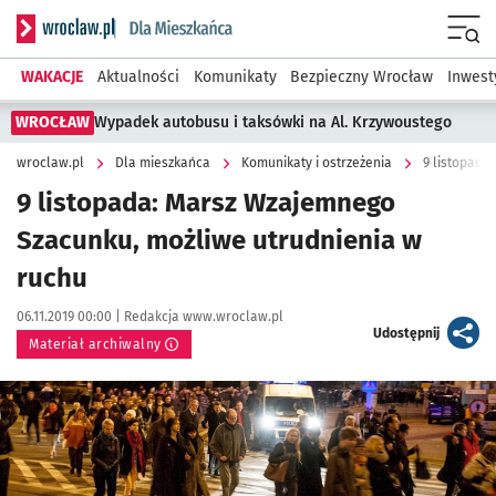
Serwis informacyjny wroclaw.pl podserwis: Dla mieszkańca
Menu
WAKACJE
Aktualności
Komunikaty
Bezpieczny Wrocław
Inwest
WROCŁAW
Wypadek autobusu i taksówki na Al. Krzywoustego
wroclaw.pl
Dla mieszkańca
Komunikaty i ostrzeżenia
9 listopada
9 listopada: Marsz Wzajemnego
Szacunku, możliwe utrudnienia w
ruchu
Data publikacji:
Autor:
06.11.2019 00:00 |
Redakcja www.wroclaw.pl
artykuł
Udostępnij
Materiał archiwalny
Kliknij, aby powiększyć