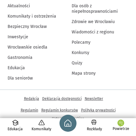
Aktualności
Dla osób z
niepełnosprawnościami
Komunikaty i ostrzeżenia
Zdrowie we Wrocławiu
Bezpieczny Wrocław
Wiadomości z regionu
Inwestycje
Polecamy
Wrocławskie osiedla
Konkursy
Gastronomia
Quizy
Edukacja
Mapa strony
Dla seniorów
Inne informacje
Redakcja
Deklaracja dostępności
Newsletter
Regulamin
Regulamin konkursów
Polityka prywatności
Strona główna - wroclaw.pl
Ustawienia cookies
Powietrze
Edukacja
Komunikaty
Rozkłady
© Copyright 2005-2026, ARAW S.A., Gmina Wrocław