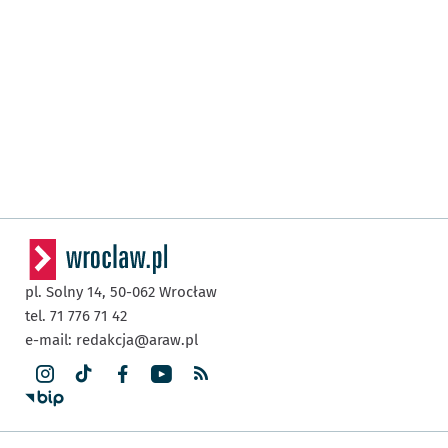
pl. Solny 14,
50-062
Wrocław
tel. 71 776 71 42
e-mail:
redakcja@araw.pl