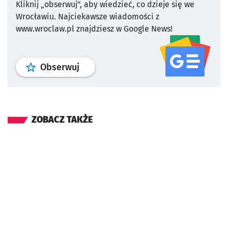
Kliknij „obserwuj”, aby wiedzieć, co dzieje się we
Wrocławiu.
Najciekawsze wiadomości z
www.wroclaw.pl znajdziesz w Google News!
profil
google news
serwisu wroclaw
Obserwuj
ZOBACZ TAKŻE