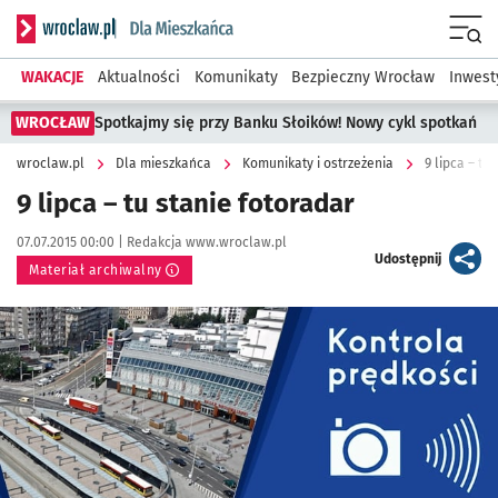
Serwis informacyjny wroclaw.pl podserwis: Dla mieszkańca
Menu
WAKACJE
Aktualności
Komunikaty
Bezpieczny Wrocław
Inwest
WROCŁAW
Spotkajmy się przy Banku Słoików! Nowy cykl spotkań
wroclaw.pl
Dla mieszkańca
Komunikaty i ostrzeżenia
9 lipca – tu
9 lipca – tu stanie fotoradar
Data publikacji:
Autor:
07.07.2015 00:00 |
Redakcja www.wroclaw.pl
artykuł
Udostępnij
Materiał archiwalny
Kliknij, aby powiększyć