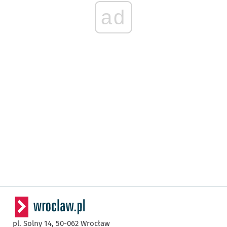
ad
pl. Solny 14,
50-062
Wrocław