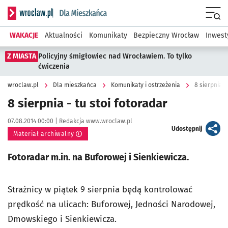
Serwis informacyjny wroclaw.pl podserwis: Dla mieszkańca
Menu
WAKACJE
Aktualności
Komunikaty
Bezpieczny Wrocław
Inwest
Z MIASTA
Policyjny śmigłowiec nad Wrocławiem. To tylko
ćwiczenia
wroclaw.pl
Dla mieszkańca
Komunikaty i ostrzeżenia
8 sierpnia -
8 sierpnia - tu stoi fotoradar
Data publikacji:
Autor:
07.08.2014 00:00 |
Redakcja www.wroclaw.pl
artykuł
Udostępnij
Materiał archiwalny
Fotoradar m.in. na Buforowej i Sienkiewicza.
Strażnicy w piątek 9 sierpnia będą kontrolować
prędkość na ulicach: Buforowej, Jedności Narodowej,
Dmowskiego i Sienkiewicza.