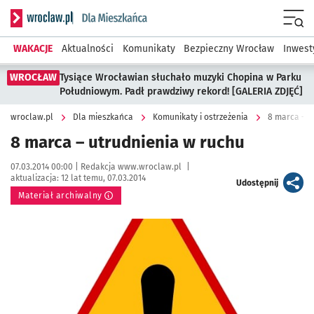
Serwis informacyjny wroclaw.pl podserwis: Dla mieszkańca
Menu
WAKACJE
Aktualności
Komunikaty
Bezpieczny Wrocław
Inwest
WROCŁAW
Tysiące Wrocławian słuchało muzyki Chopina w Parku
Południowym. Padł prawdziwy rekord! [GALERIA ZDJĘĆ]
wroclaw.pl
Dla mieszkańca
Komunikaty i ostrzeżenia
8 marca – u
8 marca – utrudnienia w ruchu
Data publikacji:
Autor:
07.03.2014 00:00 |
Redakcja www.wroclaw.pl
|
aktualizacja:
12 lat temu, 07.03.2014
artykuł
Udostępnij
Materiał archiwalny
Kliknij, aby powiększyć