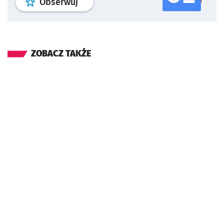
profil
google news
serwisu wroclaw
Obserwuj
ZOBACZ TAKŻE