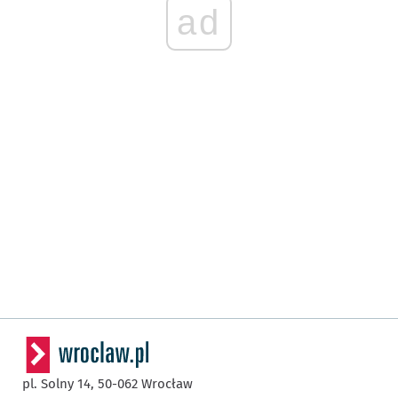
ad
pl. Solny 14,
50-062
Wrocław