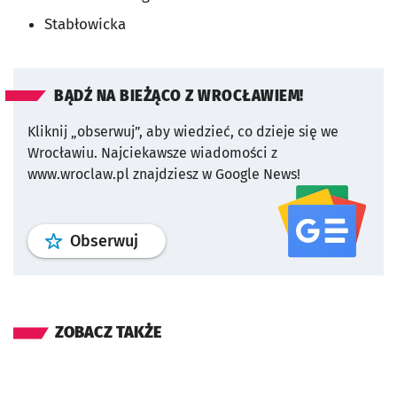
Stabłowicka
BĄDŹ NA BIEŻĄCO Z WROCŁAWIEM!
Kliknij „obserwuj”, aby wiedzieć, co dzieje się we
Wrocławiu.
Najciekawsze wiadomości z
www.wroclaw.pl znajdziesz w Google News!
profil
google news
serwisu wroclaw
Obserwuj
ZOBACZ TAKŻE