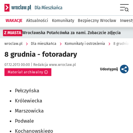
Serwis informacyjny wroclaw.pl podserwis: Dla mieszkańca
Menu
WAKACJE
Aktualności
Komunikaty
Bezpieczny Wrocław
Inwest
Z MIASTA
Wrocławska Potańcówka za nami. Zobaczcie zdjęcia
wroclaw.pl
Dla mieszkańca
Komunikaty i ostrzeżenia
8 grudnia -
8 grudnia - fotoradary
Data publikacji:
Autor:
07.12.2013 00:00 |
Redakcja www.wroclaw.pl
artykuł
Udostępnij
Materiał archiwalny
Pełczyńska
Królewiecka
Marszowicka
Podwale
Kochanowskiego