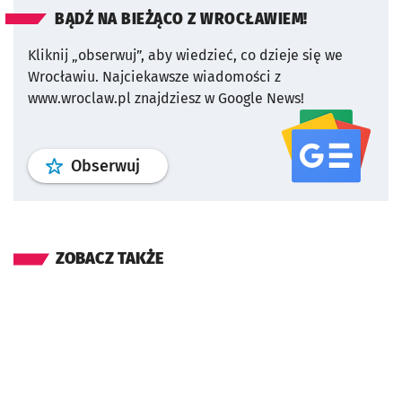
BĄDŹ NA BIEŻĄCO Z WROCŁAWIEM!
Kliknij „obserwuj”, aby wiedzieć, co dzieje się we
Wrocławiu.
Najciekawsze wiadomości z
www.wroclaw.pl znajdziesz w Google News!
profil
google news
serwisu wroclaw
Obserwuj
ZOBACZ TAKŻE