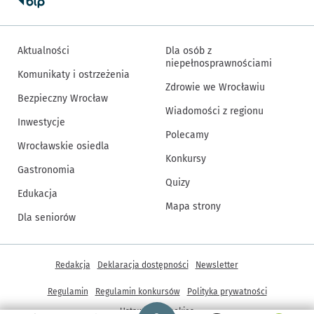
Aktualności
Dla osób z
niepełnosprawnościami
Komunikaty i ostrzeżenia
Zdrowie we Wrocławiu
Bezpieczny Wrocław
Wiadomości z regionu
Inwestycje
Polecamy
Wrocławskie osiedla
Konkursy
Gastronomia
Quizy
Edukacja
Mapa strony
Dla seniorów
Inne informacje
Redakcja
Deklaracja dostępności
Newsletter
Regulamin
Regulamin konkursów
Polityka prywatności
Strona główna - wroclaw.pl
Ustawienia cookies