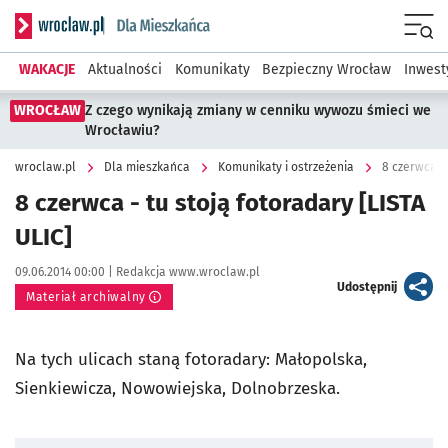
Serwis informacyjny wroclaw.pl podserwis: Dla mieszkańca
Menu
WAKACJE
Aktualności
Komunikaty
Bezpieczny Wrocław
Inwest
WROCŁAW
Z czego wynikają zmiany w cenniku wywozu śmieci we
Wrocławiu?
wroclaw.pl
Dla mieszkańca
Komunikaty i ostrzeżenia
8 czerwca - 
8 czerwca - tu stoją fotoradary [LISTA
ULIC]
Data publikacji:
Autor:
09.06.2014 00:00 |
Redakcja www.wroclaw.pl
artykuł
Udostępnij
Materiał archiwalny
Na tych ulicach staną fotoradary: Małopolska,
Sienkiewicza, Nowowiejska, Dolnobrzeska.