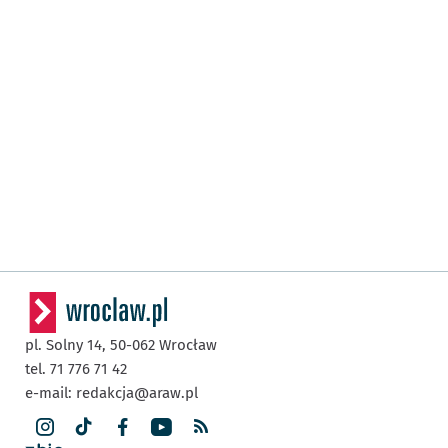
pl. Solny 14,
50-062
Wrocław
tel. 71 776 71 42
e-mail:
redakcja@araw.pl