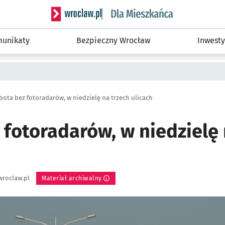
Serwis informacyjny wroclaw.pl podserwis: Dla
unikaty
Bezpieczny Wrocław
Inwesty
bota bez fotoradarów, w niedzielę na trzech ulicach
fotoradarów, w niedzielę 
wroclaw.pl
Materiał archiwalny