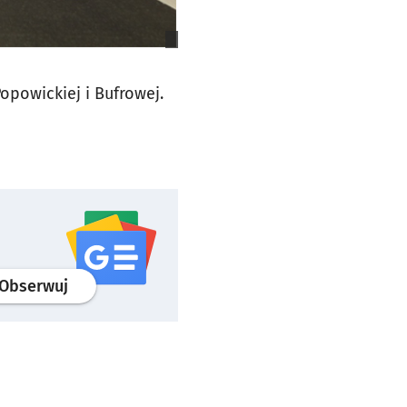
Popowickiej i Bufrowej.
profil
google news
serwisu wroclaw.pl
Obserwuj