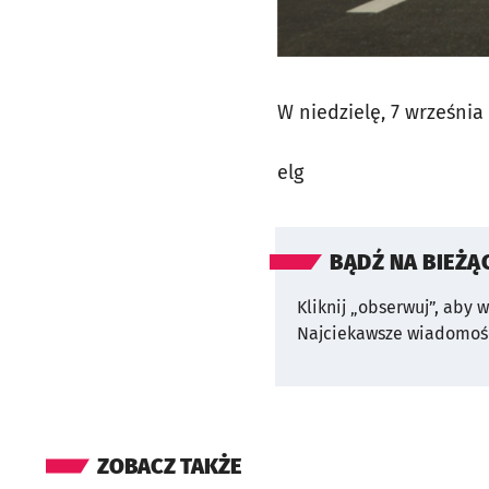
W niedzielę, 7 września 
elg
BĄDŹ NA BIEŻĄ
Kliknij „obserwuj”, aby 
Najciekawsze wiadomośc
ZOBACZ TAKŻE