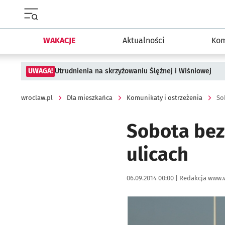
Menu główne portalu wroclaw.pl
WAKACJE
Aktualności
Kom
UWAGA!
Utrudnienia na skrzyżowaniu Ślężnej i Wiśniowej
wroclaw.pl
Dla mieszkańca
Komunikaty i ostrzeżenia
So
Sobota bez 
ulicach
Data publikacji:
Autor:
06.09.2014 00:00 |
Redakcja www.
Kliknij, aby powiększyć