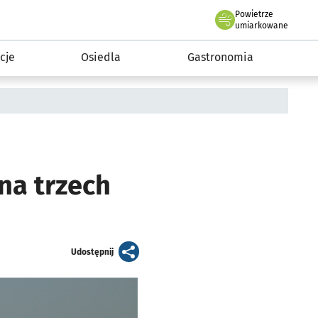
Powietrze
we Wrocławiu
 mieszkańca
umiarkowane
cje
Osiedla
Gastronomia
na trzech
artykuł
Udostępnij