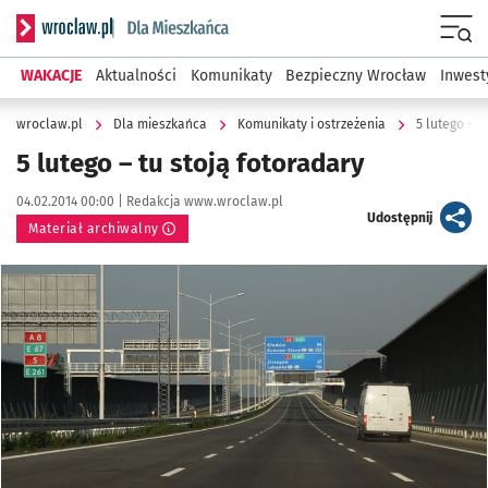
Serwis informacyjny wroclaw.pl podserwis: Dla mieszkańca
Menu
WAKACJE
Aktualności
Komunikaty
Bezpieczny Wrocław
Inwest
wroclaw.pl
Dla mieszkańca
Komunikaty i ostrzeżenia
5 lutego – t
5 lutego – tu stoją fotoradary
Data publikacji:
Autor:
04.02.2014 00:00 |
Redakcja www.wroclaw.pl
artykuł
Udostępnij
Materiał archiwalny
Kliknij, aby powiększyć