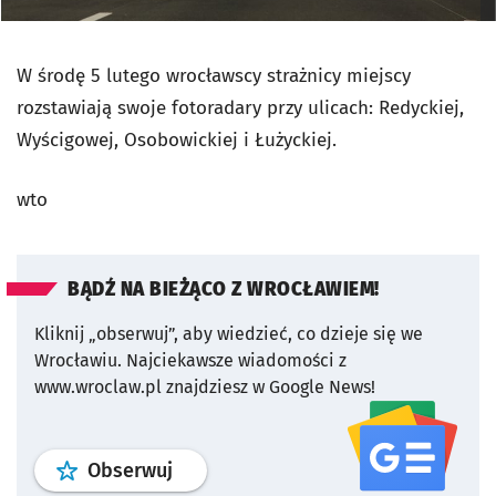
W środę 5 lutego wrocławscy strażnicy miejscy
rozstawiają swoje fotoradary przy ulicach: Redyckiej,
Wyścigowej, Osobowickiej i Łużyckiej.
wto
BĄDŹ NA BIEŻĄCO Z WROCŁAWIEM!
Kliknij „obserwuj”, aby wiedzieć, co dzieje się we
Wrocławiu.
Najciekawsze wiadomości z
www.wroclaw.pl znajdziesz w Google News!
profil
google news
serwisu wroclaw
Obserwuj