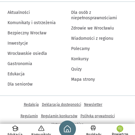
Aktualności
Dla osób z
niepełnosprawnościami
Komunikaty i ostrzeżenia
Zdrowie we Wrocławiu
Bezpieczny Wrocław
Wiadomości z regionu
Inwestycje
Polecamy
Wrocławskie osiedla
Konkursy
Gastronomia
Quizy
Edukacja
Mapa strony
Dla seniorów
Inne informacje
Redakcja
Deklaracja dostępności
Newsletter
Regulamin
Regulamin konkursów
Polityka prywatności
Strona główna - wroclaw.pl
Ustawienia cookies
Powietrze
Edukacja
Komunikaty
Rozkłady