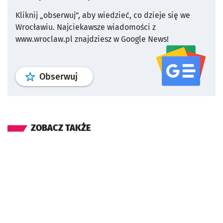
Kliknij „obserwuj”, aby wiedzieć, co dzieje się we
Wrocławiu.
Najciekawsze wiadomości z
www.wroclaw.pl znajdziesz w Google News!
profil
google news
serwisu wroclaw
Obserwuj
ZOBACZ TAKŻE