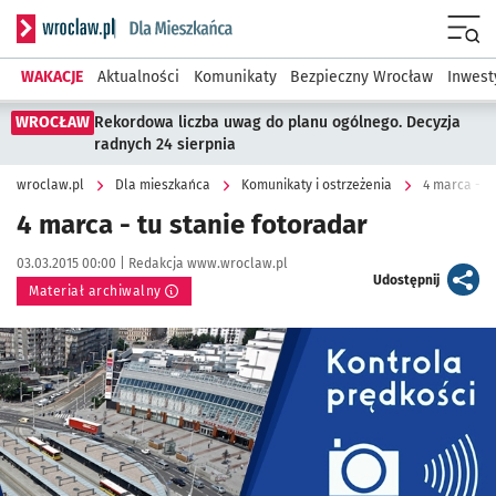
Serwis informacyjny wroclaw.pl podserwis: Dla mieszkańca
Menu
WAKACJE
Aktualności
Komunikaty
Bezpieczny Wrocław
Inwest
WROCŁAW
Rekordowa liczba uwag do planu ogólnego. Decyzja
radnych 24 sierpnia
wroclaw.pl
Dla mieszkańca
Komunikaty i ostrzeżenia
4 marca - tu
4 marca - tu stanie fotoradar
Data publikacji:
Autor:
03.03.2015 00:00 |
Redakcja www.wroclaw.pl
artykuł
Udostępnij
Materiał archiwalny
Kliknij, aby powiększyć