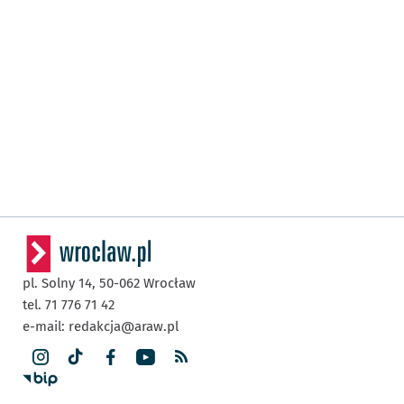
pl. Solny 14,
50-062
Wrocław
tel. 71 776 71 42
e-mail:
redakcja@araw.pl