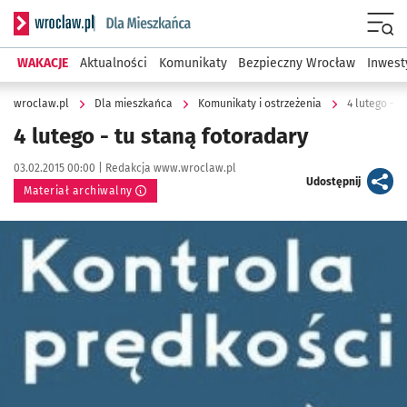
Serwis informacyjny wroclaw.pl podserwis: Dla mieszkańca
Menu
WAKACJE
Aktualności
Komunikaty
Bezpieczny Wrocław
Inwest
wroclaw.pl
Dla mieszkańca
Komunikaty i ostrzeżenia
4 lutego - t
4 lutego - tu staną fotoradary
Data publikacji:
Autor:
03.02.2015 00:00 |
Redakcja www.wroclaw.pl
artykuł
Udostępnij
Materiał archiwalny
Kliknij, aby powiększyć