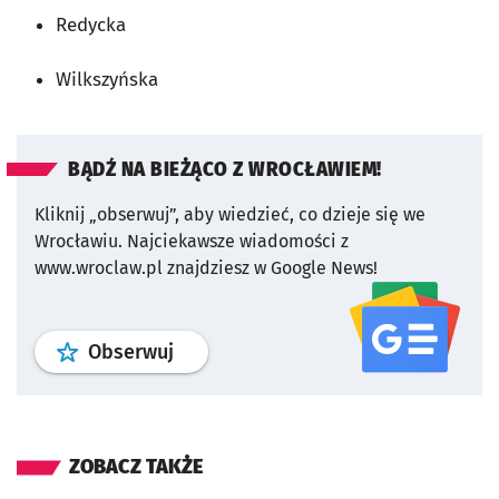
Redycka
Wilkszyńska
BĄDŹ NA BIEŻĄCO Z WROCŁAWIEM!
Kliknij „obserwuj”, aby wiedzieć, co dzieje się we
Wrocławiu.
Najciekawsze wiadomości z
www.wroclaw.pl znajdziesz w Google News!
profil
google news
serwisu wroclaw
Obserwuj
ZOBACZ TAKŻE