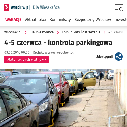
Serwis informacyjny wroclaw.pl podserwis: Dla mieszkańca
Menu
WAKACJE
Aktualności
Komunikaty
Bezpieczny Wrocław
Inwest
wroclaw.pl
Dla mieszkańca
Komunikaty i ostrzeżenia
4-5 czerwca
4-5 czerwca - kontrola parkingowa
Data publikacji:
Autor:
03.06.2016 00:00 |
Redakcja www.wroclaw.pl
artykuł
Udostępnij
Materiał archiwalny
Kliknij, aby powiększyć