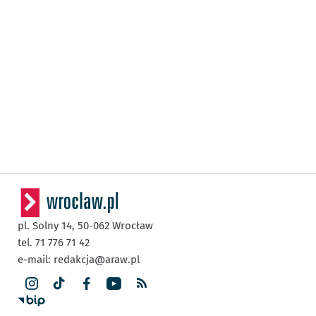
pl. Solny 14,
50-062
Wrocław
tel. 71 776 71 42
e-mail:
redakcja@araw.pl