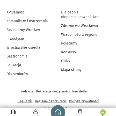
Aktualności
Dla osób z
niepełnosprawnościami
Komunikaty i ostrzeżenia
Zdrowie we Wrocławiu
Bezpieczny Wrocław
Wiadomości z regionu
Inwestycje
Polecamy
Wrocławskie osiedla
Konkursy
Gastronomia
Quizy
Edukacja
Mapa strony
Dla seniorów
Inne informacje
Redakcja
Deklaracja dostępności
Newsletter
Regulamin
Regulamin konkursów
Polityka prywatności
Strona główna - wroclaw.pl
Ustawienia cookies