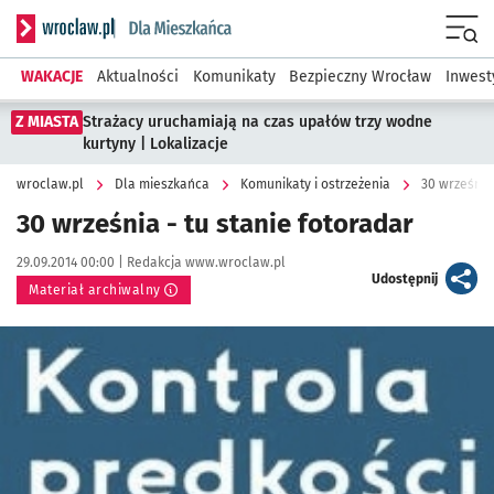
Serwis informacyjny wroclaw.pl podserwis: Dla mieszkańca
Menu
WAKACJE
Aktualności
Komunikaty
Bezpieczny Wrocław
Inwest
Z MIASTA
Strażacy uruchamiają na czas upałów trzy wodne
kurtyny | Lokalizacje
wroclaw.pl
Dla mieszkańca
Komunikaty i ostrzeżenia
30 września 
30 września - tu stanie fotoradar
Data publikacji:
Autor:
29.09.2014 00:00 |
Redakcja www.wroclaw.pl
artykuł
Udostępnij
Materiał archiwalny
Kliknij, aby powiększyć