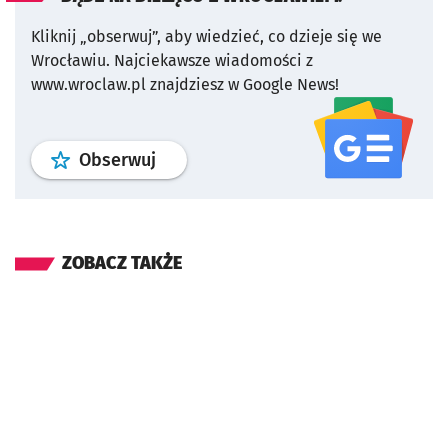
Kliknij „obserwuj”, aby wiedzieć, co dzieje się we
Wrocławiu.
Najciekawsze wiadomości z
www.wroclaw.pl znajdziesz w Google News!
profil
google news
serwisu wroclaw
Obserwuj
ZOBACZ TAKŻE