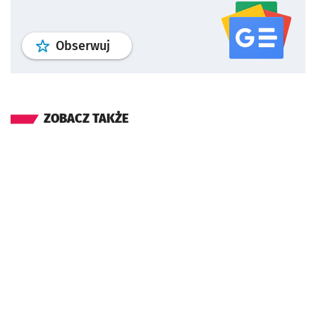
profil
google news
serwisu wroclaw
Obserwuj
ZOBACZ TAKŻE