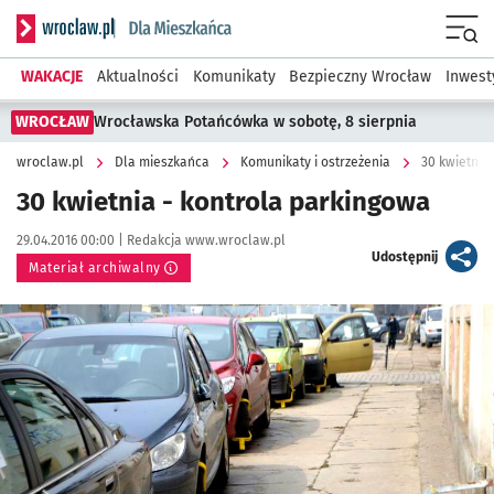
Serwis informacyjny wroclaw.pl podserwis: Dla mieszkańca
Menu
WAKACJE
Aktualności
Komunikaty
Bezpieczny Wrocław
Inwest
WROCŁAW
Wrocławska Potańcówka w sobotę, 8 sierpnia
wroclaw.pl
Dla mieszkańca
Komunikaty i ostrzeżenia
30 kwietnia
30 kwietnia - kontrola parkingowa
Data publikacji:
Autor:
29.04.2016 00:00 |
Redakcja www.wroclaw.pl
artykuł
Udostępnij
Materiał archiwalny
Kliknij, aby powiększyć