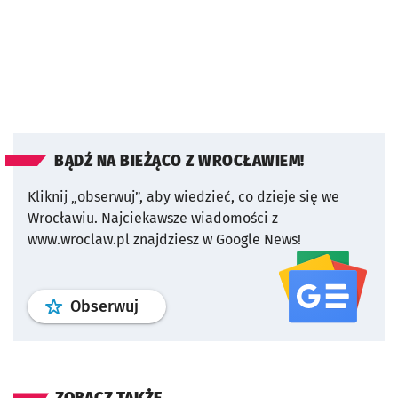
BĄDŹ NA BIEŻĄCO Z WROCŁAWIEM!
Kliknij „obserwuj”, aby wiedzieć, co dzieje się we
Wrocławiu.
Najciekawsze wiadomości z
www.wroclaw.pl znajdziesz w Google News!
profil
google news
serwisu wroclaw
Obserwuj