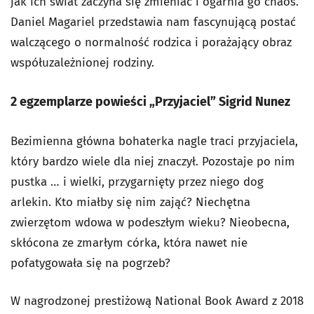
jak ich świat zaczyna się zmieniać i ogarnia go chaos.
Daniel Magariel przedstawia nam fascynującą postać
walczącego o normalność rodzica i porażający obraz
współuzależnionej rodziny.
2 egzemplarze powieści „Przyjaciel” Sigrid Nunez
Bezimienna główna bohaterka nagle traci przyjaciela,
który bardzo wiele dla niej znaczył. Pozostaje po nim
pustka … i wielki, przygarnięty przez niego dog
arlekin. Kto miałby się nim zająć? Niechętna
zwierzętom wdowa w podeszłym wieku? Nieobecna,
skłócona ze zmarłym córka, która nawet nie
pofatygowała się na pogrzeb?
W nagrodzonej prestiżową National Book Award z 2018