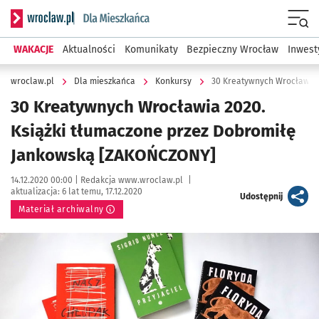
Serwis informacyjny wroclaw.pl podserwis: Dla mieszkańca
Menu
WAKACJE
Aktualności
Komunikaty
Bezpieczny Wrocław
Inwest
wroclaw.pl
Dla mieszkańca
Konkursy
30 Kreatywnych Wrocławia 2020.
Książki tłumaczone przez Dobromiłę
Jankowską [ZAKOŃCZONY]
Data publikacji:
Autor:
14.12.2020 00:00 |
Redakcja www.wroclaw.pl
|
aktualizacja:
6 lat temu, 17.12.2020
artykuł
Udostępnij
Materiał archiwalny
Kliknij, aby powiększyć