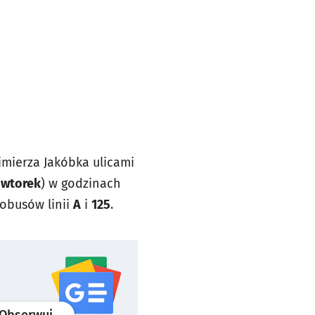
mierza Jakóbka ulicami
(
wtorek
) w godzinach
obusów linii
A
i
125
.
profil
google news
serwisu wroclaw.pl