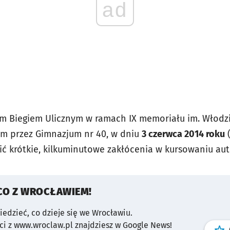
ad
m Biegiem Ulicznym w ramach IX memoriału im. Włodzi
 przez Gimnazjum nr 40, w dniu
3 czerwca 2014 roku
 krótkie, kilkuminutowe zakłócenia w kursowaniu aut
CO Z WROCŁAWIEM!
wiedzieć, co dzieje się we Wrocławiu.
i z www.wroclaw.pl znajdziesz w Google News!