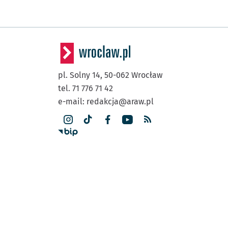
pl. Solny 14,
50-062
Wrocław
tel. 71 776 71 42
e-mail:
redakcja@araw.pl