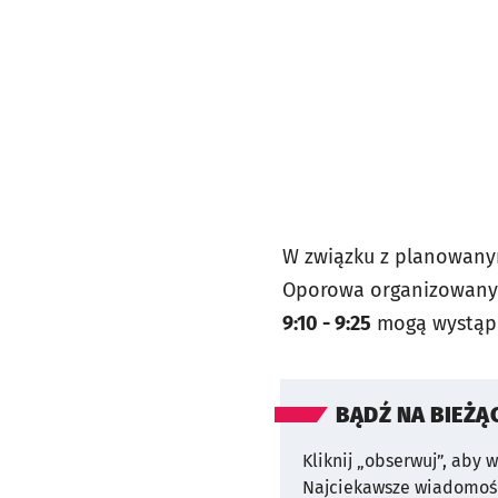
W związku z planowany
Oporowa organizowanym
9:10 - 9:25
mogą wystąpić
BĄDŹ NA BIEŻĄ
Kliknij „obserwuj”, aby 
Najciekawsze wiadomośc