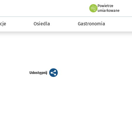
Powietrze
we Wrocławiu
 mieszkańca
umiarkowane
cje
Osiedla
Gastronomia
artykuł
Udostępnij