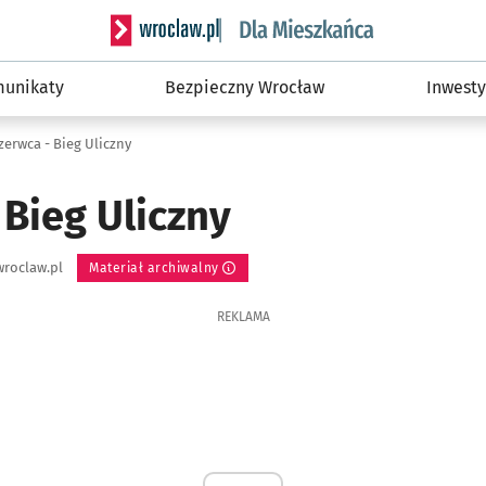
Serwis informacyjny wroclaw.pl podserwis: Dla
unikaty
Bezpieczny Wrocław
Inwesty
czerwca - Bieg Uliczny
 Bieg Uliczny
roclaw.pl
Materiał archiwalny
REKLAMA