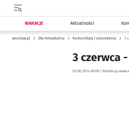
Menu główne portalu wroclaw.pl
WAKACJE
Aktualności
Kom
wroclaw.pl
Dla mieszkańca
Komunikaty i ostrzeżenia
3 
3 czerwca -
Data publikacji:
Autor:
02.06.2014 00:00 |
Redakcja www.w