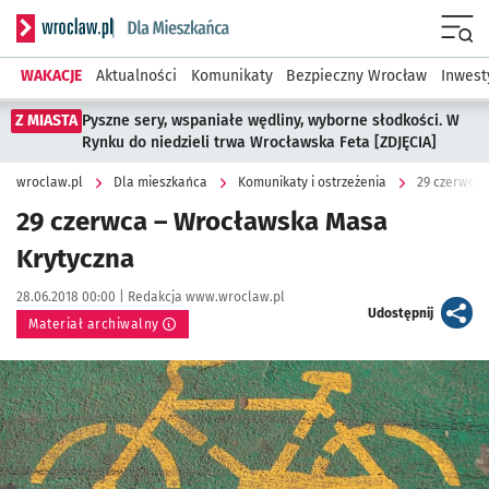
Serwis informacyjny wroclaw.pl podserwis: Dla mieszkańca
Menu
WAKACJE
Aktualności
Komunikaty
Bezpieczny Wrocław
Inwest
Z MIASTA
Pyszne sery, wspaniałe wędliny, wyborne słodkości. W
Rynku do niedzieli trwa Wrocławska Feta [ZDJĘCIA]
wroclaw.pl
Dla mieszkańca
Komunikaty i ostrzeżenia
29 czerwca 
29 czerwca – Wrocławska Masa
Krytyczna
Data publikacji:
Autor:
28.06.2018 00:00 |
Redakcja www.wroclaw.pl
artykuł
Udostępnij
Materiał archiwalny
Kliknij, aby powiększyć