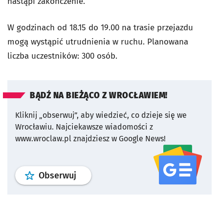
nastąpi zakończenie.
W godzinach od 18.15 do 19.00 na trasie przejazdu
mogą wystąpić utrudnienia w ruchu. Planowana
liczba uczestników: 300 osób.
BĄDŹ NA BIEŻĄCO Z WROCŁAWIEM!
Kliknij „obserwuj”, aby wiedzieć, co dzieje się we
Wrocławiu.
Najciekawsze wiadomości z
www.wroclaw.pl znajdziesz w Google News!
profil
google news
serwisu wroclaw
Obserwuj