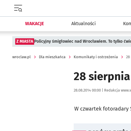
Menu główne portalu wroclaw.pl
WAKACJE
Aktualności
Kom
Z MIASTA
Policyjny śmigłowiec nad Wrocławiem. To tylko ćwi
wroclaw.pl
Dla mieszkańca
Komunikaty i ostrzeżenia
28
28 sierpnia
Data publikacji:
Autor:
28.08.2014 00:00 |
Redakcja www.w
W czwartek fotoradary S