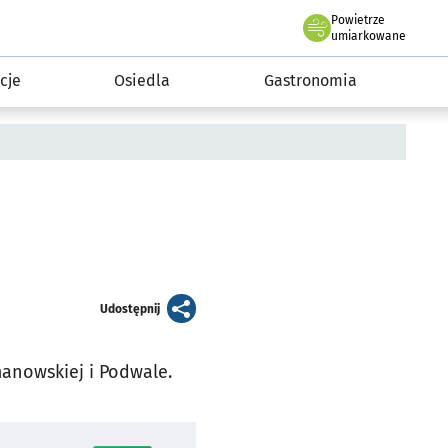
Powietrze
we Wrocławiu
 mieszkańca
umiarkowane
cje
Osiedla
Gastronomia
artykuł
Udostępnij
zmanowskiej i Podwale.