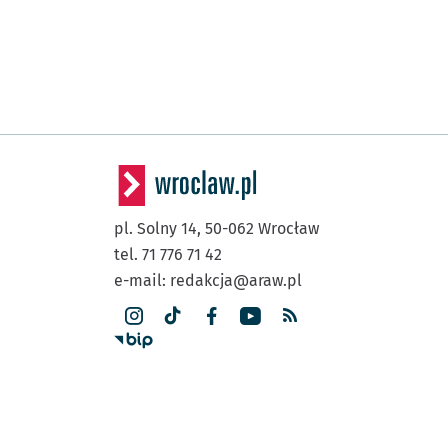
pl. Solny 14,
50-062
Wrocław
tel. 71 776 71 42
e-mail:
redakcja@araw.pl