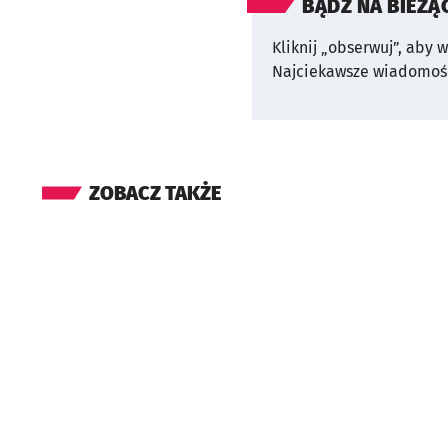
BĄDŹ NA BIEŻĄ
Kliknij „obserwuj”, aby 
Najciekawsze wiadomośc
ZOBACZ TAKŻE