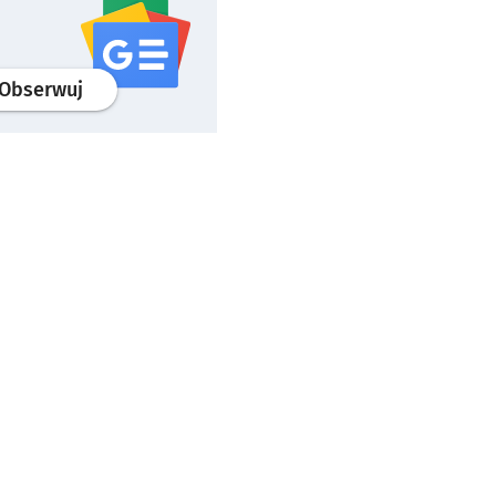
profil
google news
serwisu wroclaw.pl
Obserwuj