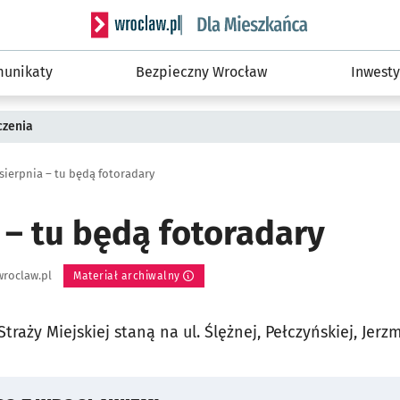
Serwis informacyjny wroclaw.pl podserwis: Dla
unikaty
Bezpieczny Wrocław
Inwesty
czenia
 sierpnia – tu będą fotoradary
 – tu będą fotoradary
roclaw.pl
Materiał archiwalny
traży Miejskiej staną na ul. Ślężnej, Pełczyńskiej, Jer