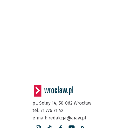
pl. Solny 14,
50-062
Wrocław
tel. 71 776 71 42
e-mail:
redakcja@araw.pl