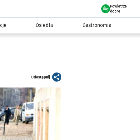
Powietrze
we Wrocławiu
 mieszkańca
dobre
cje
Osiedla
Gastronomia
artykuł
Udostępnij