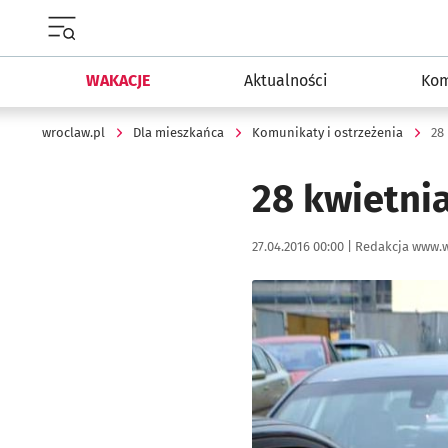
Menu główne portalu wroclaw.pl
WAKACJE
Aktualności
Kom
wroclaw.pl
Dla mieszkańca
Komunikaty i ostrzeżenia
28
28 kwietni
Data publikacji:
Autor:
27.04.2016 00:00 |
Redakcja www.w
Kliknij, aby powiększyć