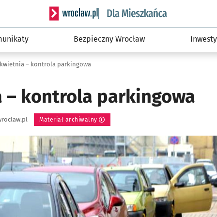
Serwis informacyjny wroclaw.pl podserwis: Dla
unikaty
Bezpieczny Wrocław
Inwesty
 kwietnia – kontrola parkingowa
a – kontrola parkingowa
roclaw.pl
Materiał archiwalny