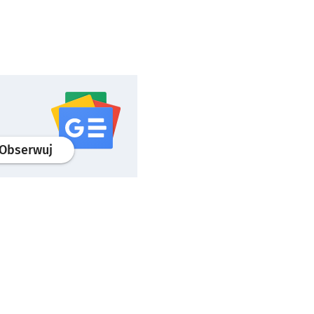
profil
google news
serwisu wroclaw.pl
Obserwuj