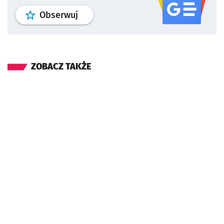
profil
google news
serwisu wroclaw
Obserwuj
ZOBACZ TAKŻE