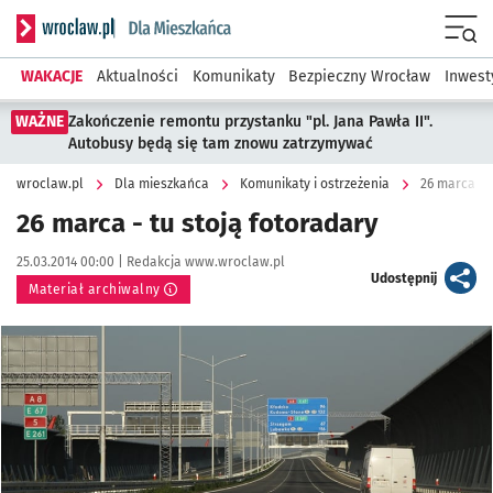
Serwis informacyjny wroclaw.pl podserwis: Dla mieszkańca
Menu
WAKACJE
Aktualności
Komunikaty
Bezpieczny Wrocław
Inwest
WAŻNE
Zakończenie remontu przystanku "pl. Jana Pawła II".
Autobusy będą się tam znowu zatrzymywać
wroclaw.pl
Dla mieszkańca
Komunikaty i ostrzeżenia
26 marca - t
26 marca - tu stoją fotoradary
Data publikacji:
Autor:
25.03.2014 00:00 |
Redakcja www.wroclaw.pl
artykuł
Udostępnij
Materiał archiwalny
Kliknij, aby powiększyć