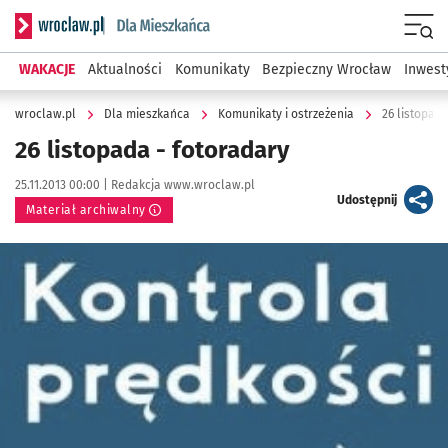
Serwis informacyjny wroclaw.pl podserwis: Dla mieszkańca
Menu
WAKACJE
Aktualności
Komunikaty
Bezpieczny Wrocław
Inwest
wroclaw.pl
Dla mieszkańca
Komunikaty i ostrzeżenia
26 listopada
26 listopada - fotoradary
Data publikacji:
Autor:
25.11.2013 00:00 |
Redakcja www.wroclaw.pl
artykuł
Udostępnij
Materiał archiwalny
Kliknij, aby powiększyć