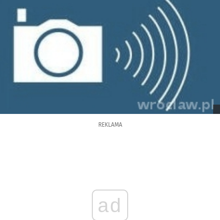
REKLAMA
ad