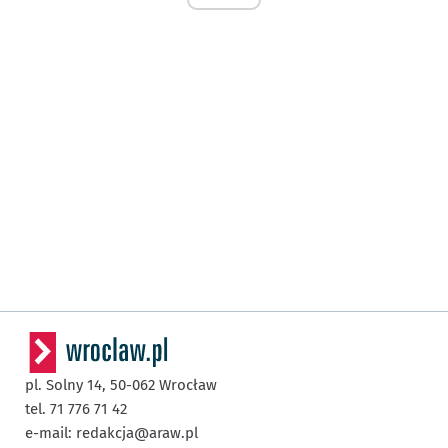
pl. Solny 14,
50-062
Wrocław
tel. 71 776 71 42
e-mail:
redakcja@araw.pl