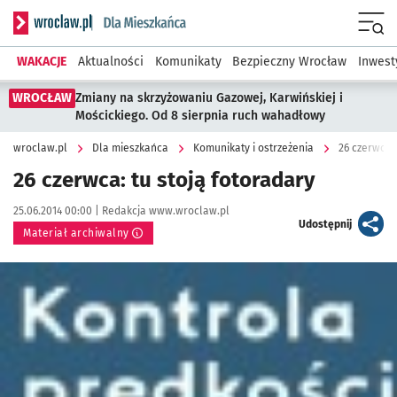
Serwis informacyjny wroclaw.pl podserwis: Dla mieszkańca
Menu
WAKACJE
Aktualności
Komunikaty
Bezpieczny Wrocław
Inwest
WROCŁAW
Zmiany na skrzyżowaniu Gazowej, Karwińskiej i
Mościckiego. Od 8 sierpnia ruch wahadłowy
wroclaw.pl
Dla mieszkańca
Komunikaty i ostrzeżenia
26 czerwca: 
26 czerwca: tu stoją fotoradary
Data publikacji:
Autor:
25.06.2014 00:00 |
Redakcja www.wroclaw.pl
artykuł
Udostępnij
Materiał archiwalny
Kliknij, aby powiększyć