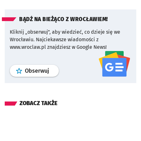
BĄDŹ NA BIEŻĄCO Z WROCŁAWIEM!
Kliknij „obserwuj”, aby wiedzieć, co dzieje się we
Wrocławiu.
Najciekawsze wiadomości z
www.wroclaw.pl znajdziesz w Google News!
profil
google news
serwisu wroclaw
Obserwuj
ZOBACZ TAKŻE