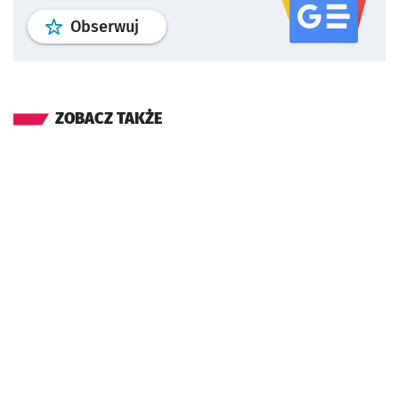
profil
google news
serwisu wroclaw
Obserwuj
ZOBACZ TAKŻE