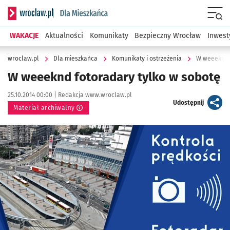
Serwis informacyjny wroclaw.pl podserwis: Dla mieszkańca
Menu
WAKACJE
Aktualności
Komunikaty
Bezpieczny Wrocław
Inwest
wroclaw.pl
Dla mieszkańca
Komunikaty i ostrzeżenia
W weeeknd f
W weeeknd fotoradary tylko w sobotę
Data publikacji:
Autor:
25.10.2014 00:00 |
Redakcja www.wroclaw.pl
artykuł
Udostępnij
Materiał archiwalny
Kliknij, aby powiększyć