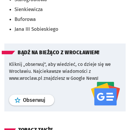
Sienkiewicza
Buforowa
Jana III Sobieskiego
BĄDŹ NA BIEŻĄCO Z WROCŁAWIEM!
Kliknij „obserwuj”, aby wiedzieć, co dzieje się we
Wrocławiu.
Najciekawsze wiadomości z
www.wroclaw.pl znajdziesz w Google News!
profil
google news
serwisu wroclaw
Obserwuj
ZOBACZ TAKŻE