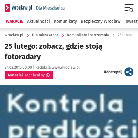
Serwis informacyjny wroclaw.pl podserwis: Dla mieszkańca
Menu
WAKACJE
Aktualności
Komunikaty
Bezpieczny Wrocław
Inwest
wroclaw.pl
Dla mieszkańca
Komunikaty i ostrzeżenia
25 lutego: z
25 lutego: zobacz, gdzie stoją
fotoradary
Data publikacji:
Autor:
24.02.2015 00:00 |
Redakcja www.wroclaw.pl
artykuł
Udostępnij
Materiał archiwalny
Kliknij, aby powiększyć