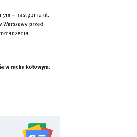
lnym – następnie ul.
ców Warszawy przed
gromadzenia.
nia w ruchu kołowym.