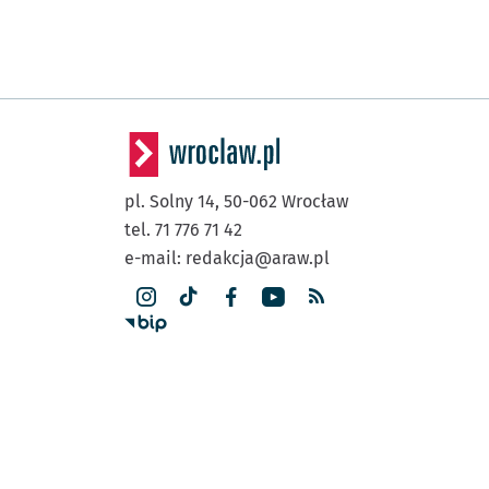
pl. Solny 14,
50-062
Wrocław
tel. 71 776 71 42
e-mail:
redakcja@araw.pl