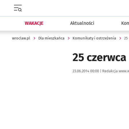
Menu główne portalu wroclaw.pl
WAKACJE
Aktualności
Kom
wroclaw.pl
Dla mieszkańca
Komunikaty i ostrzeżenia
25
25 czerwca
Data publikacji:
Autor:
23.06.2014 00:00 |
Redakcja www.w
Kliknij, aby powiększyć