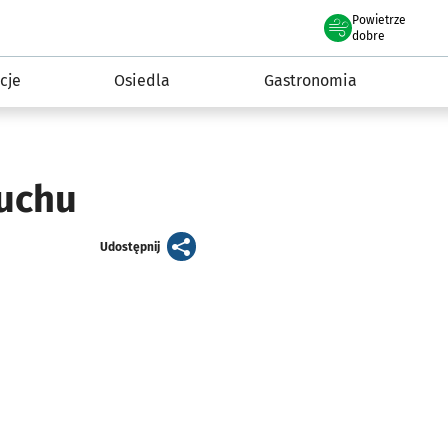
Powietrze
we Wrocławiu
 mieszkańca
dobre
cje
Osiedla
Gastronomia
ruchu
artykuł
Udostępnij