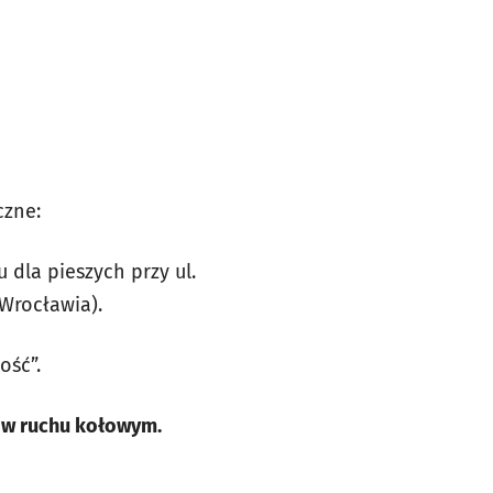
czne:
u dla pieszych przy ul.
 Wrocławia).
ość”.
a w ruchu kołowym.