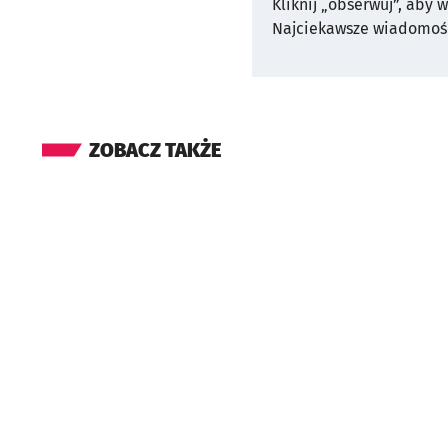
Kliknij „obserwuj”, aby 
Najciekawsze wiadomośc
ZOBACZ TAKŻE