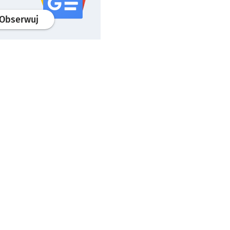
profil
google news
serwisu wroclaw.pl
Obserwuj