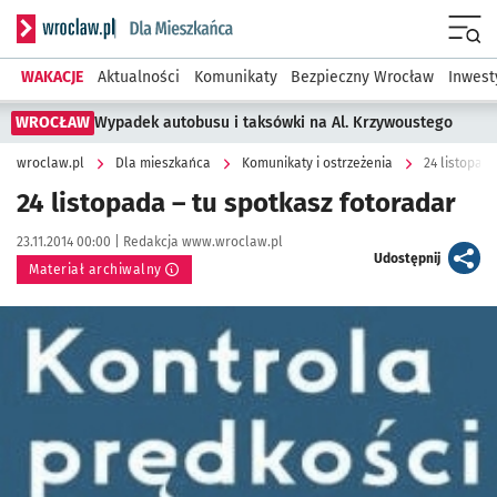
Serwis informacyjny wroclaw.pl podserwis: Dla mieszkańca
Menu
WAKACJE
Aktualności
Komunikaty
Bezpieczny Wrocław
Inwest
WROCŁAW
Wypadek autobusu i taksówki na Al. Krzywoustego
wroclaw.pl
Dla mieszkańca
Komunikaty i ostrzeżenia
24 listopada
24 listopada – tu spotkasz fotoradar
Data publikacji:
Autor:
23.11.2014 00:00 |
Redakcja www.wroclaw.pl
artykuł
Udostępnij
Materiał archiwalny
Kliknij, aby powiększyć