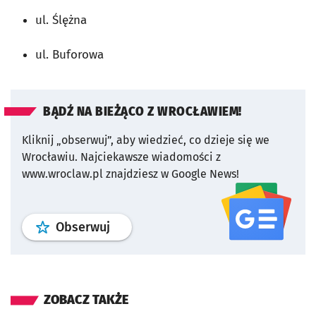
ul. Ślężna
ul. Buforowa
BĄDŹ NA BIEŻĄCO Z WROCŁAWIEM!
Kliknij „obserwuj”, aby wiedzieć, co dzieje się we
Wrocławiu.
Najciekawsze wiadomości z
www.wroclaw.pl znajdziesz w Google News!
profil
google news
serwisu wroclaw
Obserwuj
ZOBACZ TAKŻE