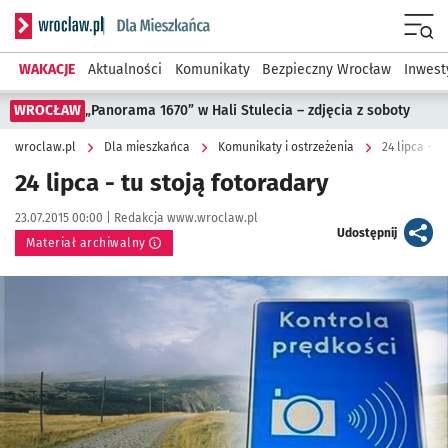
Serwis informacyjny wroclaw.pl podserwis: Dla mieszkańca
Menu
WAKACJE
Aktualności
Komunikaty
Bezpieczny Wrocław
Inwest
WROCŁAW
„Panorama 1670” w Hali Stulecia – zdjęcia z soboty
wroclaw.pl
Dla mieszkańca
Komunikaty i ostrzeżenia
24 lipca - t
24 lipca - tu stoją fotoradary
Data publikacji:
Autor:
23.07.2015 00:00 |
Redakcja www.wroclaw.pl
artykuł
Udostępnij
Materiał archiwalny
Kliknij, aby powiększyć