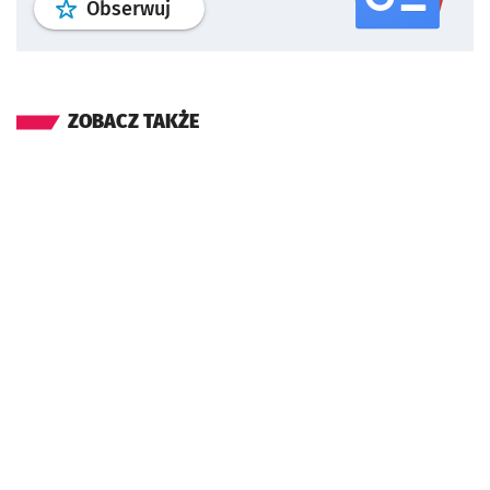
profil
google news
serwisu wroclaw
Obserwuj
ZOBACZ TAKŻE